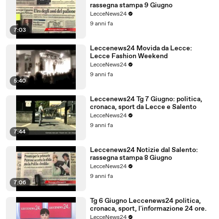
rassegna stampa 9 Giugno
LecceNews24
9 anni fa
7:03
Leccenews24 Movida da Lecce:
Lecce Fashion Weekend
LecceNews24
9 anni fa
5:40
Leccenews24 Tg 7 Giugno: politica,
cronaca, sport da Lecce e Salento
LecceNews24
9 anni fa
7:44
Leccenews24 Notizie dal Salento:
rassegna stampa 8 Giugno
LecceNews24
9 anni fa
7:06
Tg 6 Giugno Leccenews24 politica,
cronaca, sport, l'informazione 24 ore.
LecceNews24