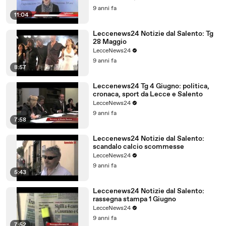
9 anni fa
11:04
Leccenews24 Notizie dal Salento: Tg
28 Maggio
LecceNews24
9 anni fa
8:57
Leccenews24 Tg 4 Giugno: politica,
cronaca, sport da Lecce e Salento
LecceNews24
9 anni fa
7:58
Leccenews24 Notizie dal Salento:
scandalo calcio scommesse
LecceNews24
9 anni fa
5:43
Leccenews24 Notizie dal Salento:
rassegna stampa 1 Giugno
LecceNews24
9 anni fa
7:52