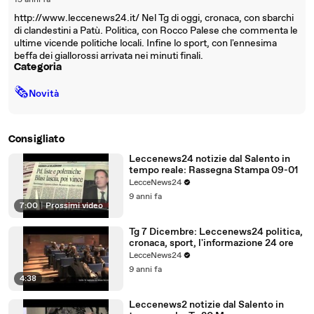
15 anni fa
http://www.leccenews24.it/ Nel Tg di oggi, cronaca, con sbarchi
di clandestini a Patù. Politica, con Rocco Palese che commenta le
ultime vicende politiche locali. Infine lo sport, con l'ennesima
beffa dei giallorossi arrivata nei minuti finali.
Categoria
🗞
Novità
Consigliato
Leccenews24 notizie dal Salento in
tempo reale: Rassegna Stampa 09-01
LecceNews24
9 anni fa
7:00
|
Prossimi video
Tg 7 Dicembre: Leccenews24 politica,
cronaca, sport, l'informazione 24 ore
LecceNews24
9 anni fa
4:38
Leccenews2 notizie dal Salento in