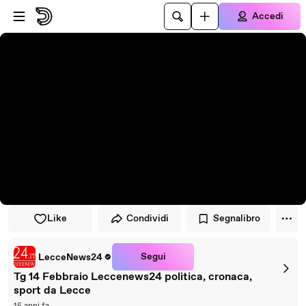
Vai al lettore
Passa al contenuto principale
Accedi
Like
Condividi
Segnalibro
Segui
LecceNews24
Tg 14 Febbraio Leccenews24 politica, cronaca,
sport da Lecce