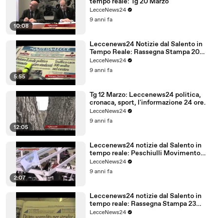
tempo reale: Tg 20 Marzo
LecceNews24
9 anni fa
10:08
Leccenews24 Notizie dal Salento in
Tempo Reale: Rassegna Stampa 20
Marzo
LecceNews24
9 anni fa
5:55
Tg 12 Marzo: Leccenews24 politica,
cronaca, sport, l'informazione 24 ore.
LecceNews24
9 anni fa
12:05
Leccenews24 notizie dal Salento in
tempo reale: Peschiulli Movimento
Regione Salento
LecceNews24
9 anni fa
2:07
Leccenews24 notizie dal Salento in
tempo reale: Rassegna Stampa 23
Febbraio
LecceNews24