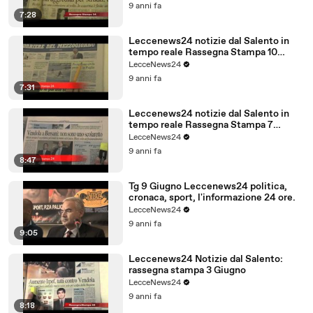
9 anni fa
7:28
Leccenews24 notizie dal Salento in
tempo reale Rassegna Stampa 10
Giugno
LecceNews24
9 anni fa
7:31
Leccenews24 notizie dal Salento in
tempo reale Rassegna Stampa 7
Giugno
LecceNews24
9 anni fa
8:47
Tg 9 Giugno Leccenews24 politica,
cronaca, sport, l'informazione 24 ore.
LecceNews24
9 anni fa
9:05
Leccenews24 Notizie dal Salento:
rassegna stampa 3 Giugno
LecceNews24
9 anni fa
8:18