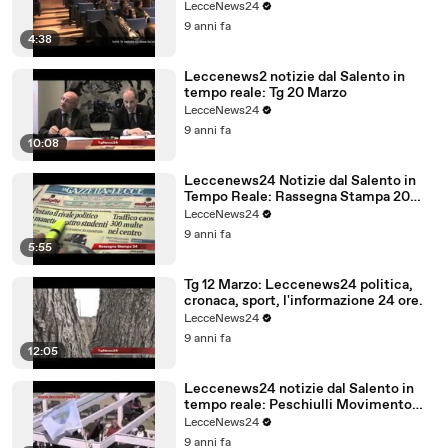
LecceNews24
9 anni fa
4:38
Leccenews2 notizie dal Salento in
tempo reale: Tg 20 Marzo
LecceNews24
9 anni fa
10:08
Leccenews24 Notizie dal Salento in
Tempo Reale: Rassegna Stampa 20
Marzo
LecceNews24
9 anni fa
5:55
Tg 12 Marzo: Leccenews24 politica,
cronaca, sport, l'informazione 24 ore.
LecceNews24
9 anni fa
12:05
Leccenews24 notizie dal Salento in
tempo reale: Peschiulli Movimento
Regione Salento
LecceNews24
9 anni fa