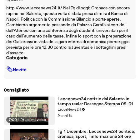
15 anni fa
http://www.leccenews24.it/ Nel Tg di oggi: Cronaca con ancora
rapine nel Salento, questa volta è stata presa di mira il Banco di
Napoli. Politica con la Commissione Bilancio a porte aperte.
Cambiamo argomento passando da Palazzo Carafa ai corridoi
dell'Ateneo con una conferenza degli studenti universitari per il
caso dell'aumento delle tasse. Infine lo sport con la preparazione
dei Giallorossi in vista della gara interna di domenica pomeriggio
prevista per le ore 12.30 contro la Juventus e i botteghini presi
d'assalto.
Categoria
🗞
Novità
Consigliato
Leccenews24 notizie dal Salento in
tempo reale: Rassegna Stampa 09-01
LecceNews24
9 anni fa
7:00
|
Prossimi video
Tg 7 Dicembre: Leccenews24 politica,
cronaca, sport, l'informazione 24 ore