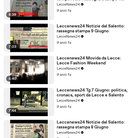
Giugno
LecceNews24
9 anni fa
8:39
Leccenews24 Notizie dal Salento:
rassegna stampa 9 Giugno
LecceNews24
9 anni fa
7:03
Leccenews24 Movida da Lecce:
Lecce Fashion Weekend
LecceNews24
9 anni fa
5:40
Leccenews24 Tg 7 Giugno: politica,
cronaca, sport da Lecce e Salento
LecceNews24
9 anni fa
7:44
Leccenews24 Notizie dal Salento:
rassegna stampa 8 Giugno
LecceNews24