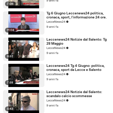
9 anni fa
7:06
Tg 6 Giugno Leccenews24 politica,
cronaca, sport, l'informazione 24 ore.
LecceNews24
9 anni fa
11:04
Leccenews24 Notizie dal Salento: Tg
28 Maggio
LecceNews24
9 anni fa
8:57
Leccenews24 Tg 4 Giugno: politica,
cronaca, sport da Lecce e Salento
LecceNews24
9 anni fa
7:58
Leccenews24 Notizie dal Salento:
scandalo calcio scommesse
LecceNews24
9 anni fa
5:43