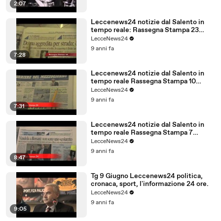
2:07
Leccenews24 notizie dal Salento in
tempo reale: Rassegna Stampa 23
Febbraio
LecceNews24
9 anni fa
7:28
Leccenews24 notizie dal Salento in
tempo reale Rassegna Stampa 10
Giugno
LecceNews24
9 anni fa
7:31
Leccenews24 notizie dal Salento in
tempo reale Rassegna Stampa 7
Giugno
LecceNews24
9 anni fa
8:47
Tg 9 Giugno Leccenews24 politica,
cronaca, sport, l'informazione 24 ore.
LecceNews24
9 anni fa
9:05