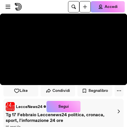
Vai al lettore
Passa al contenuto principale
Accedi
Like
Condividi
Segnalibro
Segui
LecceNews24
Tg 17 Febbraio Leccenews24 politica, cronaca,
sport, l'informazione 24 ore