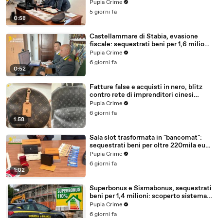
milioni (30.07.26)
Pupia Crime
5 giorni fa
0:58
Castellammare di Stabia, evasione
fiscale: sequestrati beni per 1,6 milioni
ad un consorzio navale (29.07.26)
Pupia Crime
6 giorni fa
0:52
Fatture false e acquisti in nero, blitz
contro rete di imprenditori cinesi
sequestri per 8,5 milioni (29.07.26)
Pupia Crime
6 giorni fa
1:58
Sala slot trasformata in "bancomat":
sequestrati beni per oltre 220mila euro
a due coniugi (29.07.26)
Pupia Crime
6 giorni fa
1:02
Superbonus e Sismabonus, sequestrati
beni per 1,4 milioni: scoperto sistema
con false abitazioni (29.07.26)
Pupia Crime
6 giorni fa