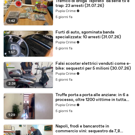
Traffico di droga "ispirato" da serie tv e
trap: 23 arresti (31.07.26)
Pupia Crime
5 giorni fa
1:42
Furti di auto, sgominata banda
specializzata: 10 arresti (31.07.26)
Pupia Crime
5 giorni fa
1:57
Falsi scooter elettrici venduti come e-
bike: sequestri per 5 milioni (30.07.26)
Pupia Crime
5 giorni fa
2:38
Truffe porta a porta alle anziane: in 6 a
processo, oltre 1200 vittime in tutta
Italia (30.07.26)
Pupia Crime
5 giorni fa
1:29
Napoli, frodi e bancarotte in
commercio vini: sequestro da 7,8