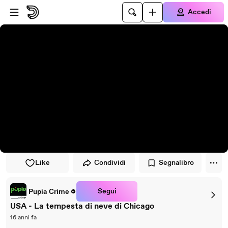
Vai al lettore
Passa al contenuto principale
Accedi
Like
Condividi
Segnalibro
Segui
Pupia Crime
USA - La tempesta di neve di Chicago
16 anni fa