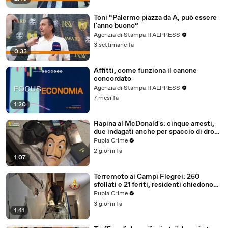
Toni “Palermo piazza da A, può essere
l'anno buono”
Agenzia di Stampa ITALPRESS
3 settimane fa
0:33
Affitti, come funziona il canone
concordato
Agenzia di Stampa ITALPRESS
7 mesi fa
1:20
Rapina al McDonald's: cinque arresti,
due indagati anche per spaccio di droga
(03.08.26)
Pupia Crime
2 giorni fa
1:07
Terremoto ai Campi Flegrei: 250
sfollati e 21 feriti, residenti chiedono
certezze sul futuro (01.08.26)
Pupia Crime
3 giorni fa
1:41