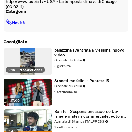
http://www.pupia.tv - USA - La tempesta di neve di Chicago
(03.02.11)
Categoria
🗞
Novità
Consigliato
palazzina sventrata a Messina, nuovo
video
Giornale di Sicilia
5 giorni fa
0:16
|
Prossimi video
Stonati ma felici - Puntata 15
Giornale di Sicilia
1 settimana fa
1:17:00
Benifei "Sospensione accordo Ue-
Israele materia commerciale, voto a
maggioranza"
Agenzia di Stampa ITALPRESS
3 settimane fa
2:40