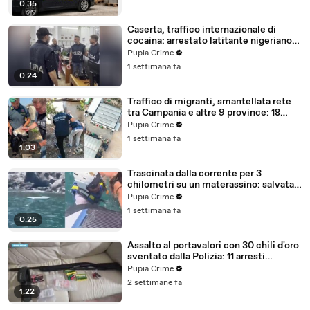
0:35
Caserta, traffico internazionale di
cocaina: arrestato latitante nigeriano
ricercato dal 2019 (28.07.26)
Pupia Crime
1 settimana fa
0:24
Traffico di migranti, smantellata rete
tra Campania e altre 9 province: 18
arresti (27.07.26)
Pupia Crime
1 settimana fa
1:03
Trascinata dalla corrente per 3
chilometri su un materassino: salvata
dalla Polizia (25.07.26)
Pupia Crime
1 settimana fa
0:25
Assalto al portavalori con 30 chili d'oro
sventato dalla Polizia: 11 arresti
(25.07.26)
Pupia Crime
2 settimane fa
1:22