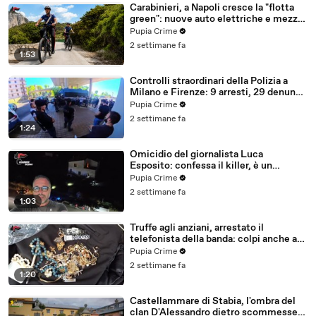
Carabinieri, a Napoli cresce la "flotta
green": nuove auto elettriche e mezzi
sostenibili anche sulle isole (25.07.26)
Pupia Crime
2 settimane fa
1:53
Controlli straordinari della Polizia a
Milano e Firenze: 9 arresti, 29 denunce
e oltre 7mila persone identificate
Pupia Crime
(25.07.26)
2 settimane fa
1:24
Omicidio del giornalista Luca
Esposito: confessa il killer, è un
26enne tunisino (25.07.26)
Pupia Crime
2 settimane fa
1:03
Truffe agli anziani, arrestato il
telefonista della banda: colpi anche ad
Aversa, oltre 300mila euro il bottino
Pupia Crime
stimato (24.07.26)
2 settimane fa
1:20
Castellammare di Stabia, l'ombra del
clan D'Alessandro dietro scommesse