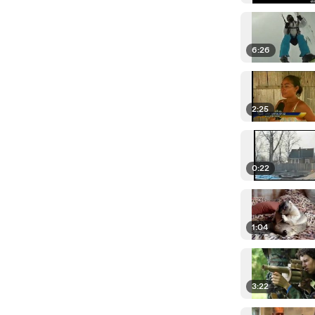
6:26
2:25
0:22
1:04
3:22