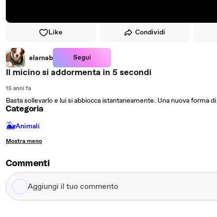
Like
Condividi
Segui
elarnab
Il micino si addormenta in 5 secondi
15 anni fa
Basta sollevarlo e lui si abbiocca istantaneamente. Una nuova forma d
Categoria
🐳
Animali
Mostra meno
Commenti
Aggiungi
il
tuo
commento