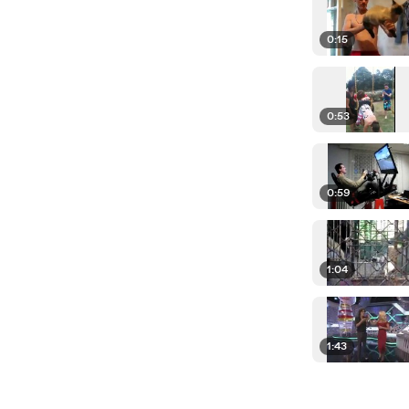
0:15
0:53
0:59
1:04
1:43