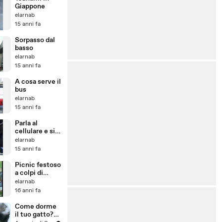
Giappone
elarnab
15 anni fa
Sorpasso dal
basso
elarnab
15 anni fa
A cosa serve il
bus
elarnab
15 anni fa
Parla al
cellulare e si
copre di
elarnab
ridicolo
15 anni fa
Picnic festoso
a colpi di
pistola e
elarnab
mandolino
16 anni fa
Come dorme
il tuo gatto?