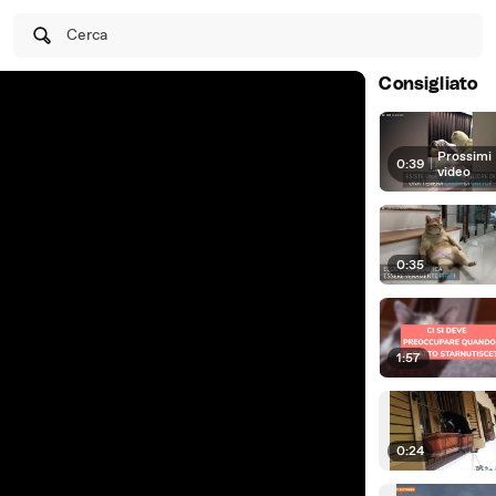
Cerca
Consigliato
Prossimi
0:39
|
video
0:35
1:57
0:24