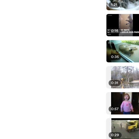
1:21
0:16
0:35
0:31
0:57
0:29