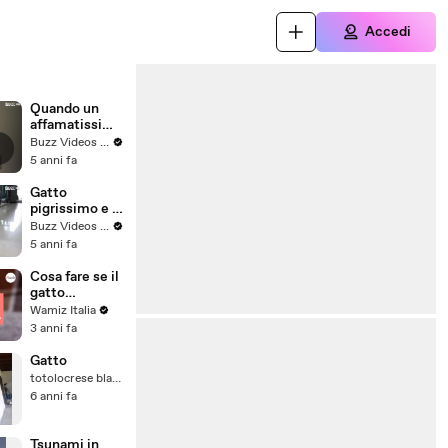
Accedi
Quando un
affamatissimo
gatto ti vuole
Buzz Videos Italy
svegliare!
5 anni fa
Gatto
pigrissimo e la
sua postura
Buzz Videos Italy
irriverente
5 anni fa
Cosa fare se il
gatto
starnutisce e
Wamiz Italia
quando
3 anni fa
preoccuparsi?
Gatto
totolocrese blabla
6 anni fa
Tsunami in