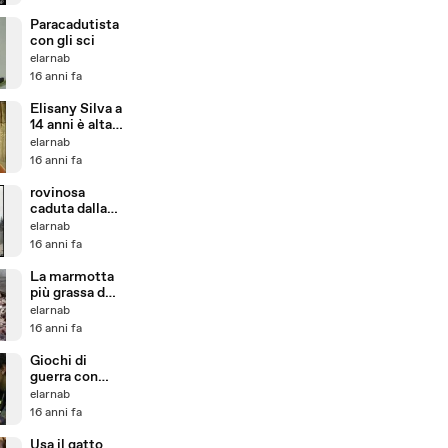
Paracadutista
con gli sci
elarnab
16 anni fa
Elisany Silva a
14 anni è alta 2
metri e 6 cm
elarnab
16 anni fa
rovinosa
caduta dalla
scala
elarnab
16 anni fa
La marmotta
più grassa del
mondo
elarnab
16 anni fa
Giochi di
guerra con
armi di
elarnab
cartone
16 anni fa
Usa il gatto