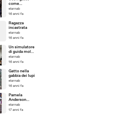
come
mitragliatrice
elarnab
16 anni fa
Ragazza
incastrata
elarnab
16 anni fa
Un simulatore
di guida molto
realistico
elarnab
16 anni fa
Gatto nella
gabbia dei lupi
elarnab
16 anni fa
Pamela
Anderson
schiaffeggia
elarnab
un
17 anni fa
presentatore
in diretta