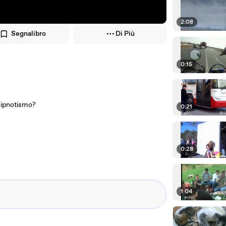
2:08
Segnalibro
Di Più
0:15
i ipnotismo?
0:21
0:28
1:04