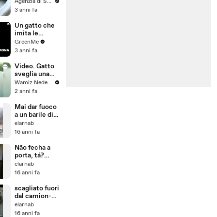
Tre posizioni
Agenzia di Stampa ITALPRESS
diverse,
3 anni fa
diversi
significati
Un gatto che
imita le
abitudini della
GreenMe
sua padrona
3 anni fa
Video. Gatto
sveglia una
lince: la
Wamiz Nederland
reazione
2 anni fa
dell'enorme
felino è
Mai dar fuoco
inaspettata
a un barile di
carburante
elarnab
16 anni fa
Não fecha a
porta, tá?
Tranquilo?
elarnab
(Don't close
16 anni fa
the door,
okay)
scagliato fuori
dal camion-
illeso
elarnab
16 anni fa