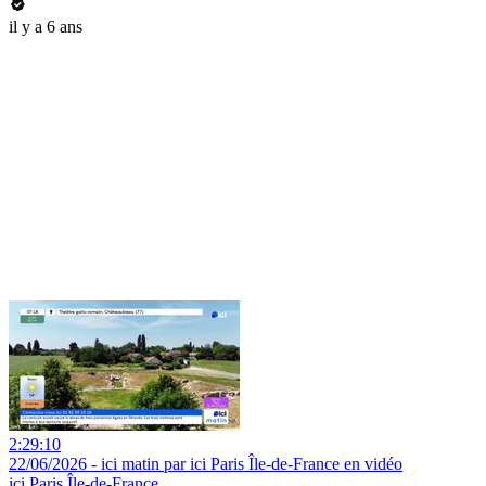
il y a 6 ans
2:29:10
22/06/2026 - ici matin par ici Paris Île-de-France en vidéo
ici Paris Île-de-France