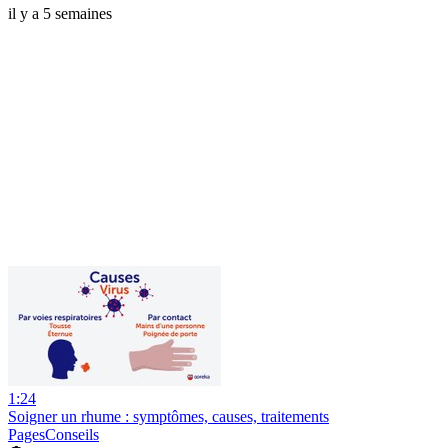
il y a 5 semaines
1:24
Soigner un rhume : symptômes, causes, traitements
PagesConseils