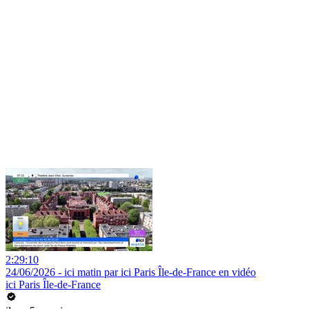
2:29:10
24/06/2026 - ici matin par ici Paris Île-de-France en vidéo
ici Paris Île-de-France