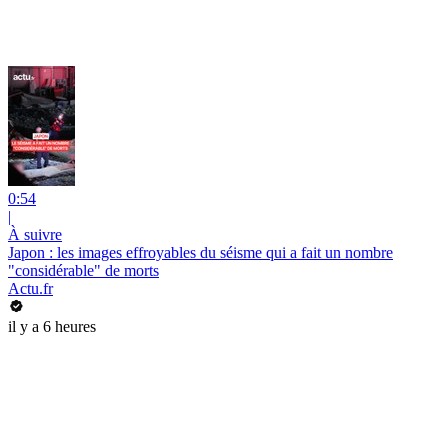
0:54
|
À suivre
Japon : les images effroyables du séisme qui a fait un nombre
"considérable" de morts
Actu.fr
il y a 6 heures