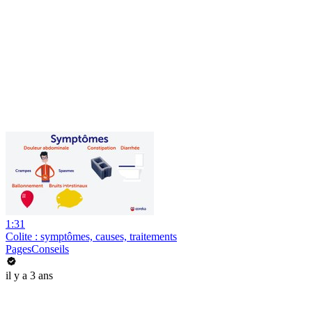
1:31
Colite : symptômes, causes, traitements
PagesConseils
il y a 3 ans