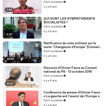
Nouvelle-Calédonie
Parti socialiste
il y a 8 ans
1:44
QUI SONT LES SYMPATHISANTS
SOCIALISTES ?
Parti socialiste
il y a 8 ans
2:47
Ratification du vote militant sur le
texte "Changeons d'Europe" (Conseil
national du 13/10/2018)
Parti socialiste
il y a 8 ans
39:43
Discours d'Olivier Faure au Conseil
national du PS - 13 octobre 2018
Parti socialiste
il y a 8 ans
41:07
Conférence de presse d'Olivier Faure :
« La gauche est l'avenir de l'Europe ».
Parti socialiste
il y a 8 ans