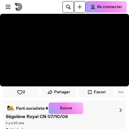
Passer au player
Passer au contenu principal
Se connecter
2
Partager
Favori
Suivre
Parti socialiste
Ségolène Royal CN 07/10/06
il y a 20 ans