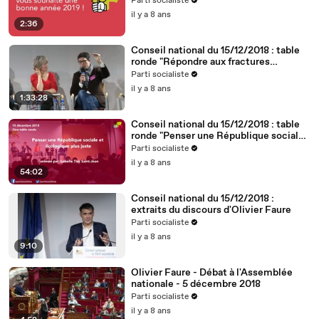
Parti socialiste
il y a 8 ans
2:36
Conseil national du 15/12/2018 : table
ronde "Répondre aux fractures
territoriales, républicaines et
Parti socialiste
démocratiques"
il y a 8 ans
1:33:28
Conseil national du 15/12/2018 : table
ronde "Penser une République sociale
et écologique plus juste"
Parti socialiste
il y a 8 ans
54:02
Conseil national du 15/12/2018 :
extraits du discours d'Olivier Faure
Parti socialiste
il y a 8 ans
9:10
Olivier Faure - Débat à l'Assemblée
nationale - 5 décembre 2018
Parti socialiste
il y a 8 ans