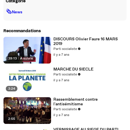
Catégorie
🗞
News
Recommandations
DISCOURS Olivier Faure 16 MARS
2019
Parti socialiste
il y a 7 ans
39:13
|
À suivre
MARCHE DU SIECLE
Parti socialiste
il y a 7 ans
3:24
Rassemblement contre
l'antisémitisme
Parti socialiste
il y a 7 ans
2:55
VERNISSAGE AU SIEGE DU PARTI