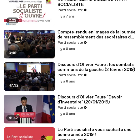
SOCIALISTE
Parti socialiste
il y a 7 ans
2:22
Compte-rendu en images de la journée
de rassemblement des secrétaires de
section (2.2.19)
Parti socialiste
il y a 8 ans
3:45
Discours d'Olivier Faure : les combats
communs de la gauche (2 février 2019)
Parti socialiste
il y a 8 ans
47:32
Discours d'Olivier Faure "Devoir
d'inventaire" (28/01/2019)
Parti socialiste
il y a 8 ans
41:42
Le Parti socialiste vous souhaite une
bonne année 2019 !