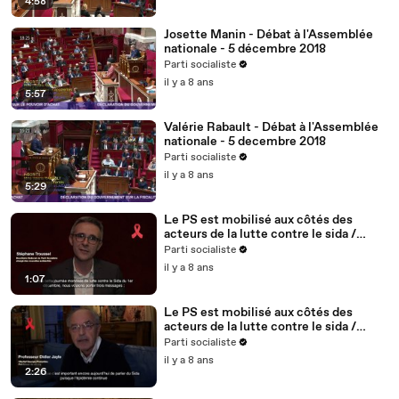
4:58
Josette Manin - Débat à l'Assemblée
nationale - 5 décembre 2018
Parti socialiste
il y a 8 ans
5:57
Valérie Rabault - Débat à l'Assemblée
nationale - 5 decembre 2018
Parti socialiste
il y a 8 ans
5:29
Le PS est mobilisé aux côtés des
acteurs de la lutte contre le sida /
Stéphane Troussel - 2/5
Parti socialiste
il y a 8 ans
1:07
Le PS est mobilisé aux côtés des
acteurs de la lutte contre le sida /
Didier Jayle, médecin, fondateur du
Parti socialiste
site vih.org - 1/5
il y a 8 ans
2:26