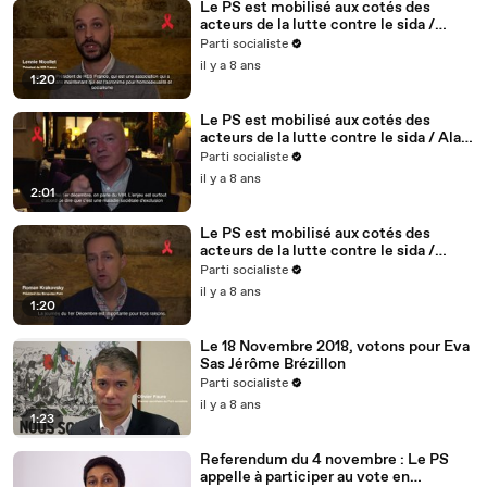
Le PS est mobilisé aux cotés des
acteurs de la lutte contre le sida /
Lennie Nicollet, président de HES -
Parti socialiste
5/5
il y a 8 ans
1:20
Le PS est mobilisé aux cotés des
acteurs de la lutte contre le sida / Alain
BONNINEAU, président de AIDES IDF /
Parti socialiste
4/5
il y a 8 ans
2:01
Le PS est mobilisé aux cotés des
acteurs de la lutte contre le sida /
Roman Krakovsky, président de
Parti socialiste
Séropotes - 3/5
il y a 8 ans
1:20
Le 18 Novembre 2018, votons pour Eva
Sas Jérôme Brézillon
Parti socialiste
il y a 8 ans
1:23
Referendum du 4 novembre : Le PS
appelle à participer au vote en