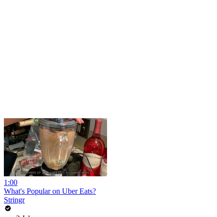
1:00
What's Popular on Uber Eats?
Stringr