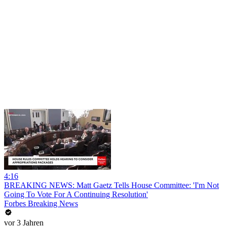
4:16
BREAKING NEWS: Matt Gaetz Tells House Committee: 'I'm Not
Going To Vote For A Continuing Resolution'
Forbes Breaking News
vor 3 Jahren