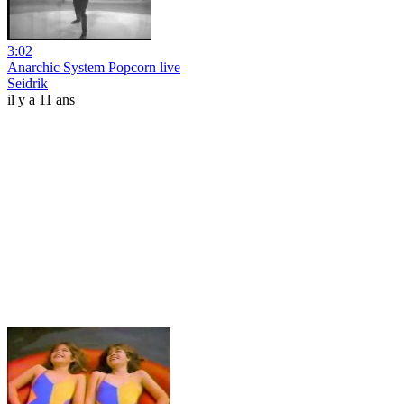
3:02
Anarchic System Popcorn live
Seidrik
il y a 11 ans