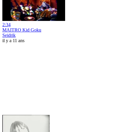
2:34
MAITRO Kid Goku
Seidrik
il y a 11 ans