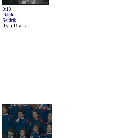
3:13
l'idole
Seidrik
il y a 11 ans