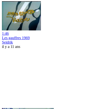
1:46
Les gauffres 1969
Seidrik
il y a 11 ans