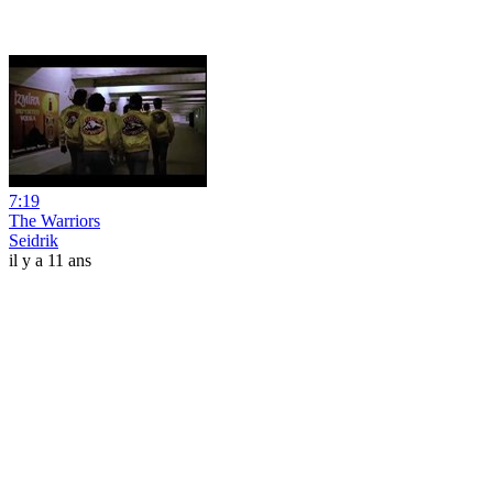
7:19
The Warriors
Seidrik
il y a 11 ans