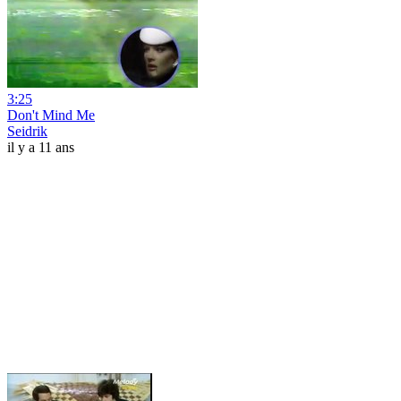
3:25
Don't Mind Me
Seidrik
il y a 11 ans