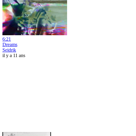
6:21
Dreams
Seidrik
il y a 11 ans