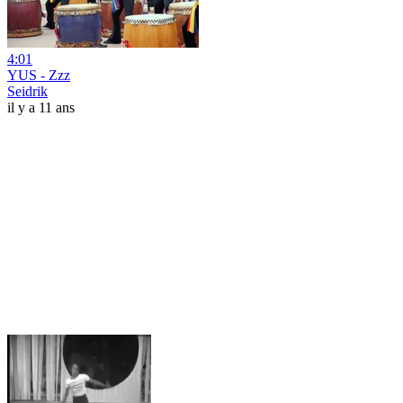
4:01
YUS - Zzz
Seidrik
il y a 11 ans