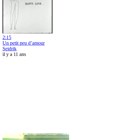
2:15
Un petit peu d’amour
Seidrik
il y a 11 ans