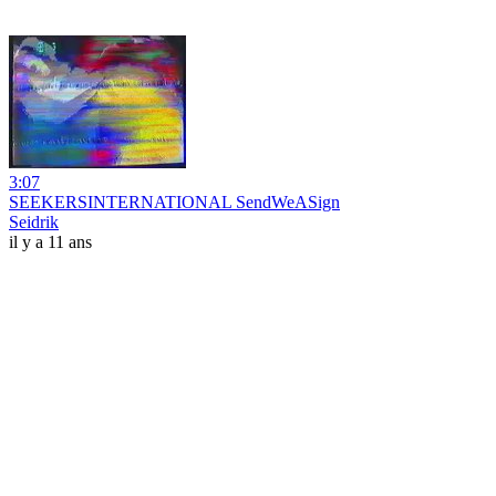
3:07
SEEKERSINTERNATIONAL SendWeASign
Seidrik
il y a 11 ans