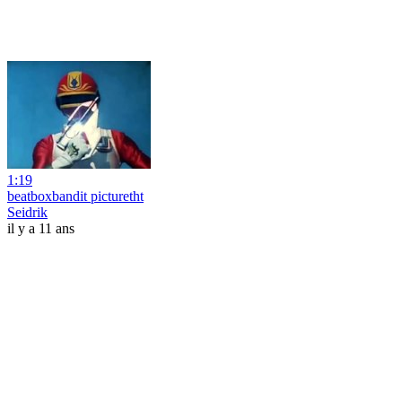
1:19
beatboxbandit picturetht
Seidrik
il y a 11 ans