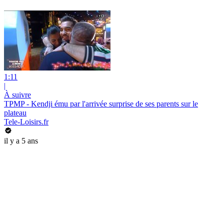
1:11
|
À suivre
TPMP - Kendji ému par l'arrivée surprise de ses parents sur le
plateau
Tele-Loisirs.fr
il y a 5 ans