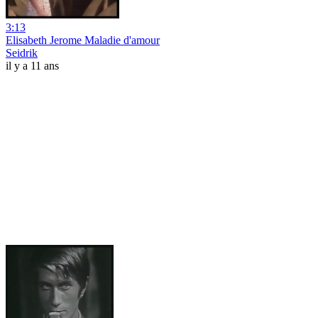
3:13
Elisabeth Jerome Maladie d'amour
Seidrik
il y a 11 ans