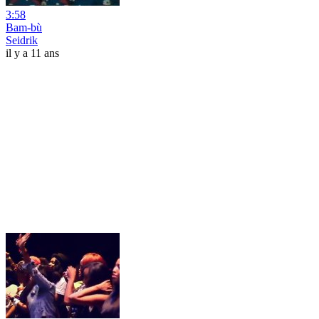
3:58
Bam-bù
Seidrik
il y a 11 ans