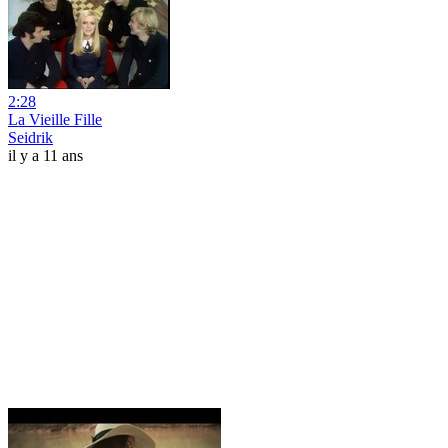
2:28
La Vieille Fille
Seidrik
il y a 11 ans