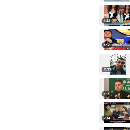
1:22
1:12
0:33
1:18
7:14