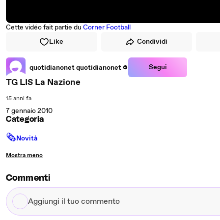
Cette vidéo fait partie du
Corner Football
Like
Condividi
Segui
quotidianonet quotidianonet
TG LIS La Nazione
15 anni fa
7 gennaio 2010
Categoria
🗞
Novità
Mostra meno
Commenti
Aggiungi
il