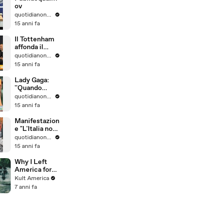
ov
quotidianonet quotidianonet
15 anni fa
Il Tottenham
affonda il
Milan,
quotidianonet quotidianonet
Gattuso va
15 anni fa
fuori di testa
Lady Gaga:
''Quando
scrivo le
quotidianonet quotidianonet
canzoni uso
15 anni fa
whiskey o
marijuana''
Manifestazion
e "L'Italia non
è un bordello"
quotidianonet quotidianonet
a Firenze
15 anni fa
Why I Left
America for
Poland #2
Kult America
[Kult
7 anni fa
America]