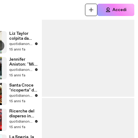
Accedi
Liz Taylor
colpita da
emorragia: è
quotidianonet quotidianonet
in fin di vita
15 anni fa
Jennifer
Aniston: ''Mi
ha preso Brad
quotidianonet quotidianonet
ma non odio
15 anni fa
più la Jolie''
Santa Croce
"ricoperta" di
cioccolata
quotidianonet quotidianonet
15 anni fa
Ricerche del
disperso in
Arno, Firenze,
quotidianonet quotidianonet
febbraio 2011
15 anni fa
La Spezia, la