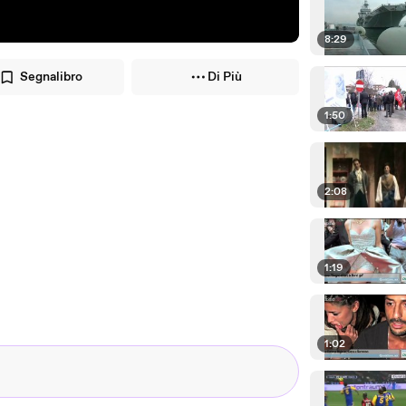
8:29
Segnalibro
Di Più
1:50
2:08
1:19
1:02