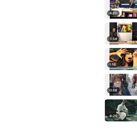
4:20
3:54
1:16
0:58
9:25