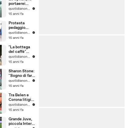
portaerei
Cavour in
quotidianonet quotidianonet
'viaggio' per
15 anni fa
raggiungere
l'Arsenale
Protesta
pedaggio
Autopalio
quotidianonet quotidianonet
15 anni fa
"La bottega
del caffè"
mette in
quotidianonet quotidianonet
scena la
15 anni fa
protesta al
teatro della
Sharon Stone:
Pergola a
''Sogno di fare
Firenze
la Bond girl''
quotidianonet quotidianonet
15 anni fa
Tra Belen e
Corona litigio
in piazza a
quotidianonet quotidianonet
Sanremo
15 anni fa
Grande Juve,
piccola Inter.