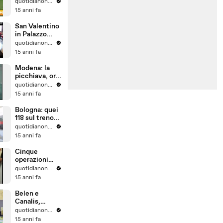
Milan e Napoli
quotidianonet quotidianonet
volano
15 anni fa
San Valentino
in Palazzo
Vecchio:
quotidianonet quotidianonet
quando
15 anni fa
l'amore è per
tutta la vita
Modena: la
picchiava, ora
è accusato di
quotidianonet quotidianonet
stalking
15 anni fa
Bologna: quei
118 sul treno
della speranza
quotidianonet quotidianonet
15 anni fa
Cinque
operazioni
della GdF
quotidianonet quotidianonet
15 anni fa
Belen e
Canalis,
scintille con i
quotidianonet quotidianonet
giornalsti a
15 anni fa