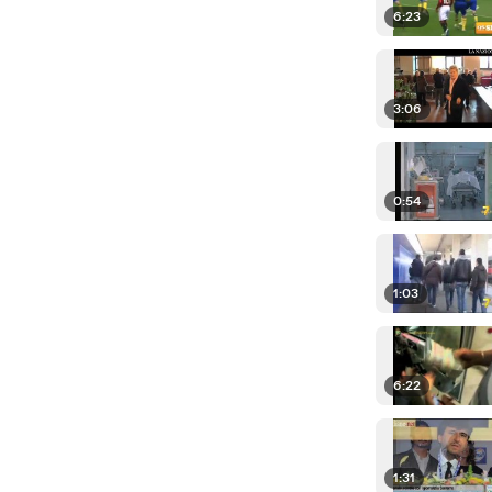
6:23
3:06
0:54
1:03
6:22
1:31