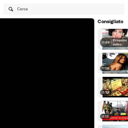
Cerca
Consigliato
Prossimi
0:59
|
video
1:09
3:32
2:13