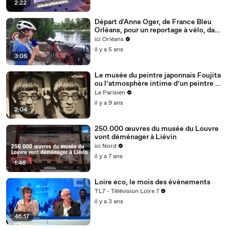
2:22
Départ d'Anne Oger, de France Bleu
Orléans, pour un reportage à vélo, dans
le Loiret
ici Orléans
il y a 5 ans
3:05
Le musée du peintre japonnais Foujita
ou l’atmosphère intime d’un peintre de
l'Ecole de Paris
Le Parisien
il y a 9 ans
2:04
250.000 œuvres du musée du Louvre
vont déménager à Liévin
ici Nord
il y a 7 ans
1:46
Loire eco, le mois des évènements
TL7 - Télévision Loire 7
il y a 3 ans
46:17