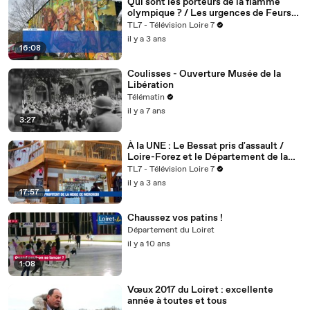
Qui sont les porteurs de la flamme
olympique ? / Les urgences de Feurs
ne rouvriront pas / Aurec-sur-Loire
TL7 - Télévision Loire 7
ville street-art !
il y a 3 ans
16:08
Coulisses - Ouverture Musée de la
Libération
Télématin
il y a 7 ans
3:27
À la UNE : Le Bessat pris d'assault /
Loire-Forez et le Département de la
Loire main dans la main / Et puis une
TL7 - Télévision Loire 7
marche des cadets dans les Monts du
il y a 3 ans
Forez.
17:57
Chaussez vos patins !
Département du Loiret
il y a 10 ans
1:08
Vœux 2017 du Loiret : excellente
année à toutes et tous