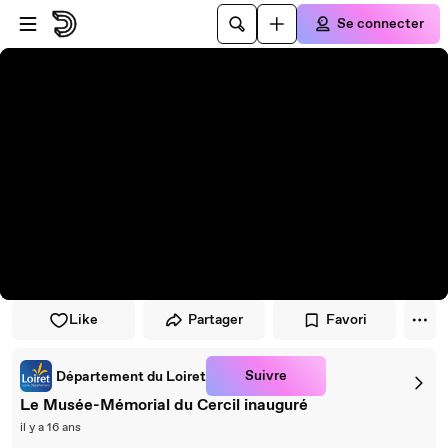
Passer au player
Passer au contenu principal
Se connecter
Like
Partager
Favori
Suivre
Département du Loiret
Le Musée-Mémorial du Cercil inauguré
il y a 16 ans