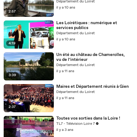
Département du Loiret
il y a 10 ans
2:57
Les Loirétiques : numérique et
services publics
Département du Loiret
il y a 10 ans
4:19
Un été au château de Chamerolles,
vu de l’intérieur
Département du Loiret
il y a 11 ans
3:39
Maires et Département réunis à Gien
Département du Loiret
il y a 11 ans
2:37
Toutes vos sorties dans la Loire !
TL7 - Télévision Loire 7
il y a 3 ans