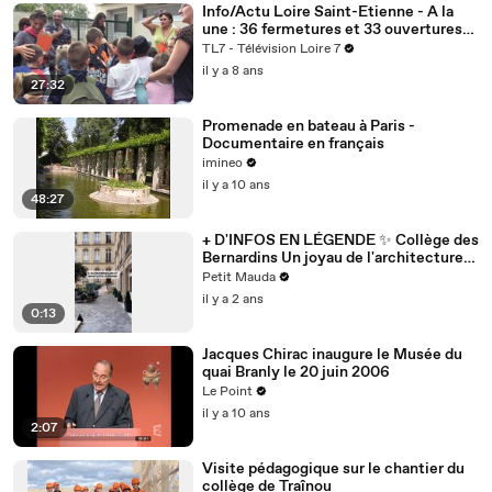
Info/Actu Loire Saint-Etienne - A la
une : 36 fermetures et 33 ouvertures
de classes dans la Loire à la rentrée
TL7 - Télévision Loire 7
prochaine. L'inspection académique de
il y a 8 ans
la Loire a posé toutes ses cartes pour
27:32
la nouvelle organisation des écoles du
département pour 2018 / 201
Promenade en bateau à Paris -
Documentaire en français
imineo
il y a 10 ans
48:27
+ D'INFOS EN LÉGENDE ✨ Collège des
Bernardins Un joyau de l'architecture
cistercienn, et aujourd'hui un lieu de
Petit Mauda
création artistique où collaborent
il y a 2 ans
artistes, scientifiques et théologiens.
0:13
Possibilité d'assister à des cours,
conférences, débats, mais aus
Jacques Chirac inaugure le Musée du
quai Branly le 20 juin 2006
Le Point
il y a 10 ans
2:07
Visite pédagogique sur le chantier du
collège de Traînou