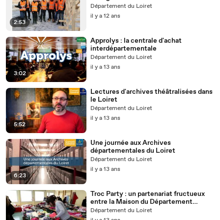
Département du Loiret
il y a 12 ans
2:53
Approlys : la centrale d'achat
interdépartementale
Département du Loiret
il y a 13 ans
3:02
Lectures d'archives théâtralisées dans
le Loiret
Département du Loiret
il y a 13 ans
5:52
Une journée aux Archives
départementales du Loiret
Département du Loiret
il y a 13 ans
6:23
Troc Party : un partenariat fructueux
entre la Maison du Département
Orléans-Sud et l'Aselqo Madeleine
Département du Loiret