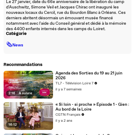
Le 27 janvier, date du 66e anniversaire de la libération du camp
d'Auschwitz, Simone Veil et Jacques Chirac ont inauguré les
nouveaux locaux du Cercil, rue du Bourdon Blanc à Orléans. Ces
derniers abritent désormais un émouvant musée financé
notamment avec l'aide du Conseil général et dédié à la mémoire
des 4400 enfants internés dans les camps du Loiret.
Catégorie
🗞
News
Recommandations
Agenda des Sorties du 19 au 21 juin
2026
TL7 - Télévision Loire 7
il y a 7 semaines
2:16
|
À suivre
« Si loin - si proche » Épisode 1 - Gien :
Au bord de la Loire
CGTN Français
il y a 2 ans
16:12