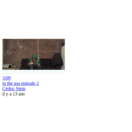
3:09
in the usa episode 2
Cédric Stein
il y a 13 ans