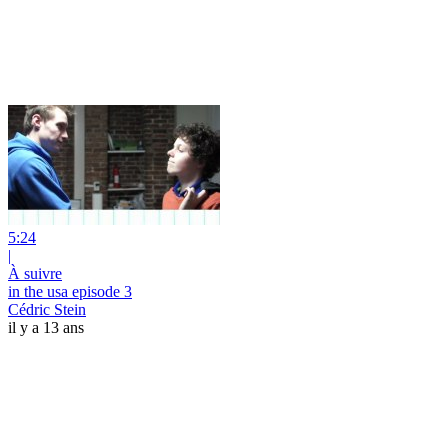
5:24
|
À suivre
in the usa episode 3
Cédric Stein
il y a 13 ans