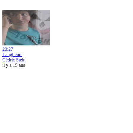
20:27
Laugheurs
Cédric Stein
il y a 15 ans