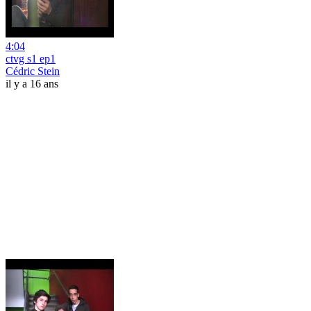
4:04
ctvg s1 ep1
Cédric Stein
il y a 16 ans