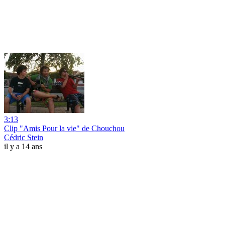
3:13
Clip "Amis Pour la vie" de Chouchou
Cédric Stein
il y a 14 ans