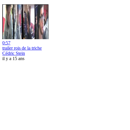
0:57
trailer rois de la triche
Cédric Stein
il y a 15 ans