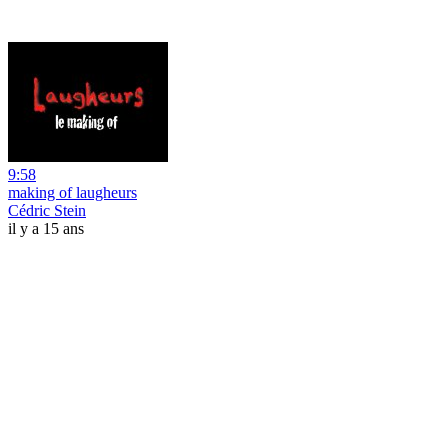
9:58
making of laugheurs
Cédric Stein
il y a 15 ans