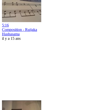
5:16
Composition - Ruijaka
Hashasama
il y a 15 ans