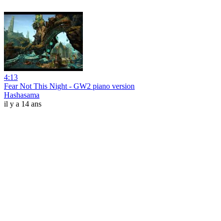
4:13
Fear Not This Night - GW2 piano version
Hashasama
il y a 14 ans