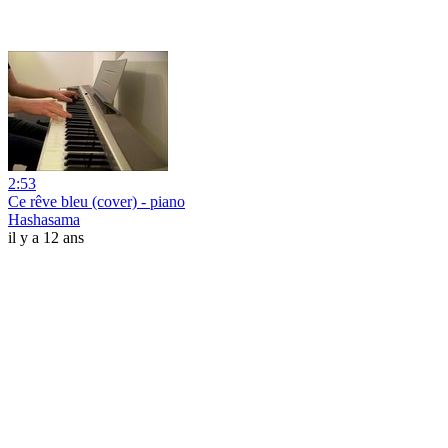
2:53
Ce rêve bleu (cover) - piano
Hashasama
il y a 12 ans