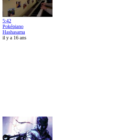
5:42
Poképiano
Hashasama
il y a 16 ans