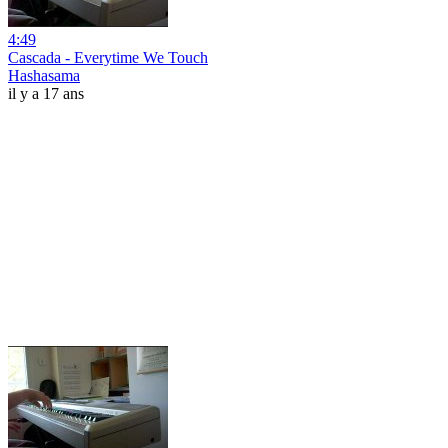
4:49
Cascada - Everytime We Touch
Hashasama
il y a 17 ans