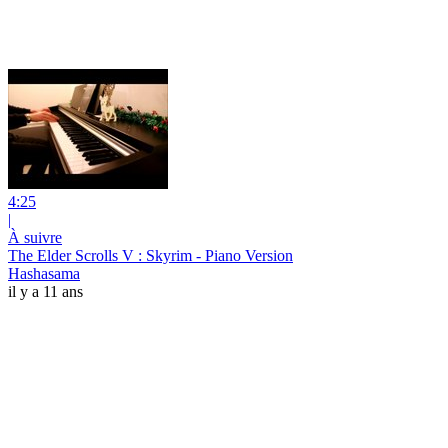
4:25
|
À suivre
The Elder Scrolls V : Skyrim - Piano Version
Hashasama
il y a 11 ans