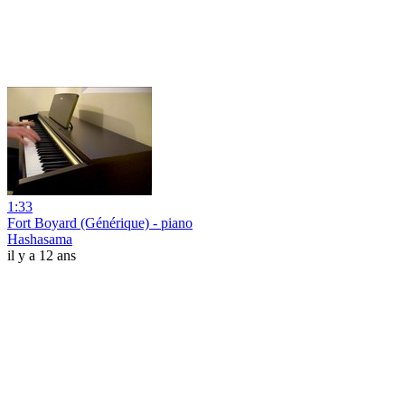
1:33
Fort Boyard (Générique) - piano
Hashasama
il y a 12 ans