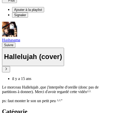
Plus
Ajouter à la playlist
Signaler
Hashasama
Suivre
Hallelujah (cover)
il y a 15 ans
Le morceau Hallelujah ,que j'interprète d'oreille (donc pas de
partitions à donner). Merci d'avoir regardé cette vidéo^^
ps: faut monter le son un petit peu ^^"
Catégorie