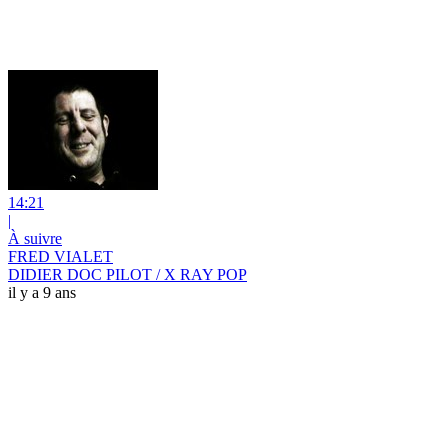
14:21
|
À suivre
FRED VIALET
DIDIER DOC PILOT / X RAY POP
il y a 9 ans