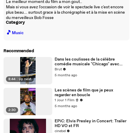
Le meilleur moment du film a mon gout..
Mais si vous avez l'occasion de voir le spectacle live c'est encore
plus beau... surtout grace à la chorégraphie et à la mise en scène
du merveilleux Bob Fosse
Category
🎵
Music
Recommended
Dans les coulisses de la célèbre
comédie musicale "Chicago" avec
Vanessa Cailhol
Brut
5 months ago
8:44
|
Up next
Les scènes de film que je peux
regarder en boucle
1 Jour 1 Film 🍿
5 months ago
2:30
EPiC: Elvis Presley in Concert: Trailer
HD VO st FR
cinebel