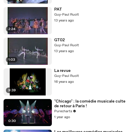
PAT
Guy-Paul Ruolt
13 years ago
2:24
GT02
Guy-Paul Ruolt
13 years ago
1:03
La revue
Guy-Paul Ruolt
16 years ago
9:39
"Chicago" : la comédie musicale culte
de retour à Paris !
Purecharts
1 year ago
0:30