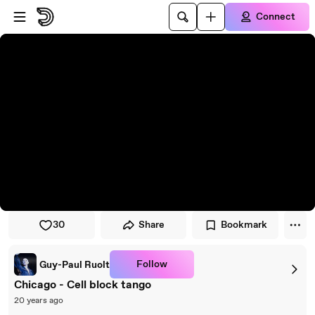
Skip to player
Skip to main content
Connect
30
Share
Bookmark
Follow
Guy-Paul Ruolt
Chicago - Cell block tango
20 years ago