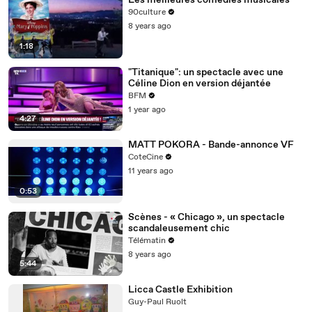
Les meilleures comédies musicales
90culture
8 years ago
1:18
"Titanique": un spectacle avec une
Céline Dion en version déjantée
BFM
1 year ago
4:27
MATT POKORA - Bande-annonce VF
CoteCine
11 years ago
0:53
Scènes - « Chicago », un spectacle
scandaleusement chic
Télématin
8 years ago
5:44
Licca Castle Exhibition
Guy-Paul Ruolt