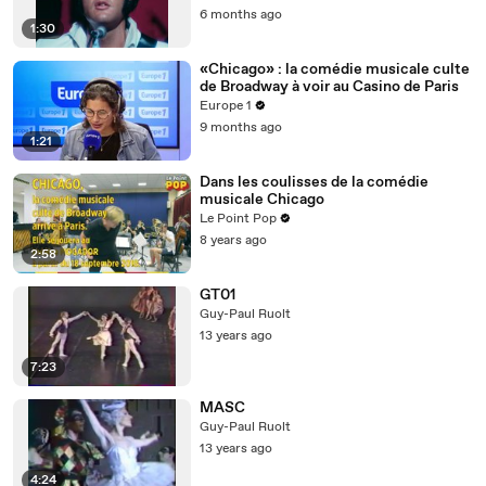
6 months ago
1:30
«Chicago» : la comédie musicale culte
de Broadway à voir au Casino de Paris
Europe 1
9 months ago
1:21
Dans les coulisses de la comédie
musicale Chicago
Le Point Pop
8 years ago
2:58
GT01
Guy-Paul Ruolt
13 years ago
7:23
MASC
Guy-Paul Ruolt
13 years ago
4:24