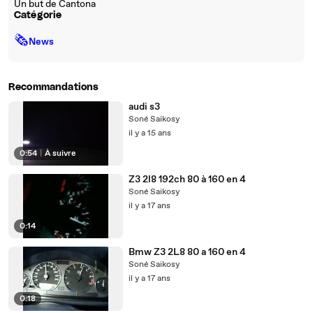
Un but de Cantona
Catégorie
🗞
News
Recommandations
audi s3
Soné Saikosy
il y a 15 ans
0:54
|
À suivre
Z3 2l8 192ch 80 à 160 en 4
Soné Saikosy
il y a 17 ans
0:14
Bmw Z3 2L8 80 a 160 en 4
Soné Saikosy
il y a 17 ans
0:18