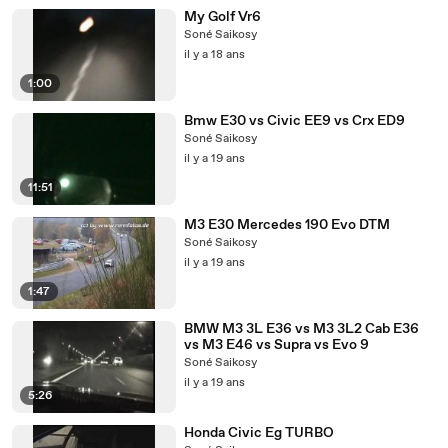
My Golf Vr6
Soné Saikosy
il y a 18 ans
1:00
Bmw E30 vs Civic EE9 vs Crx ED9
Soné Saikosy
il y a 19 ans
11:51
M3 E30 Mercedes 190 Evo DTM
Soné Saikosy
il y a 19 ans
1:47
BMW M3 3L E36 vs M3 3L2 Cab E36
vs M3 E46 vs Supra vs Evo 9
Soné Saikosy
il y a 19 ans
5:26
Honda Civic Eg TURBO