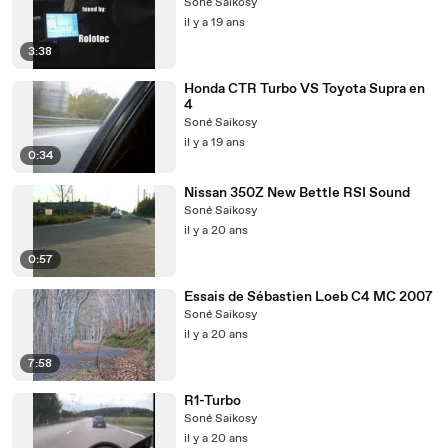
Soné Saikosy
il y a 19 ans
3:38
Honda CTR Turbo VS Toyota Supra en
4
Soné Saikosy
il y a 19 ans
0:34
Nissan 350Z New Bettle RSI Sound
Soné Saikosy
il y a 20 ans
0:57
Essais de Sébastien Loeb C4 MC 2007
Soné Saikosy
il y a 20 ans
7:58
R1-Turbo
Soné Saikosy
il y a 20 ans