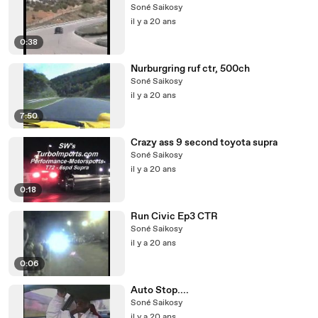
Soné Saikosy
il y a 20 ans
0:38
Nurburgring ruf ctr, 500ch
Soné Saikosy
il y a 20 ans
7:50
Crazy ass 9 second toyota supra
Soné Saikosy
il y a 20 ans
0:18
Run Civic Ep3 CTR
Soné Saikosy
il y a 20 ans
0:06
Auto Stop....
Soné Saikosy
il y a 20 ans