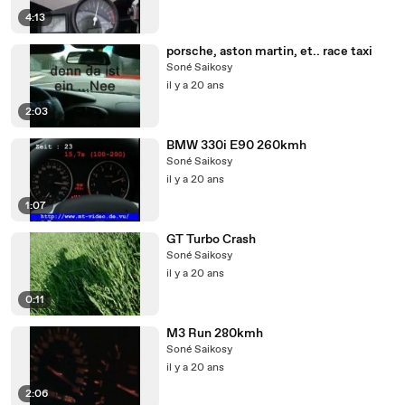
4:13
porsche, aston martin, et.. race taxi
Soné Saikosy
il y a 20 ans
2:03
BMW 330i E90 260kmh
Soné Saikosy
il y a 20 ans
1:07
GT Turbo Crash
Soné Saikosy
il y a 20 ans
0:11
M3 Run 280kmh
Soné Saikosy
il y a 20 ans
2:06