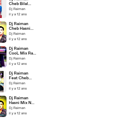
Cheb Bilal
Succes a
Dj Raiman
L'ancienne
il y a 12 ans
Mix
Dj Raiman
Cheb Hasni
Mix Non Stop
Dj Raiman
VOL2 2013
il y a 12 ans
Dj Raiman
CooL Mix Rai
2012
Dj Raiman
il y a 12 ans
Dj Raiman
Feat Cheb
Adjel Mix
Dj Raiman
2013 Vol2
il y a 12 ans
Dj Raiman
Hasni Mix Non
Stop Vol3
Dj Raiman
2014 HD
il y a 12 ans