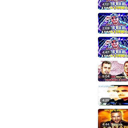
4:12
2:59
4:47
5:04
4:25
4:44