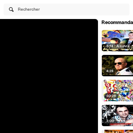
Rechercher
Recommanda
6:14
|
À suivre
4:28
50:26
3:00