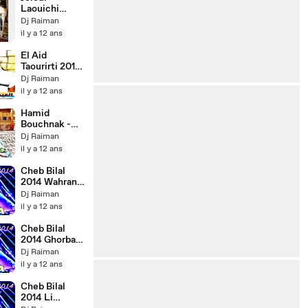
Laouichi
Nebghik Sans
Dj Raiman
Pitié Mix By
il y a 12 ans
Dj Raiman
El Aid
Taourirti 2014
Nssit Dari Mix
Dj Raiman
By Dj Raiman
il y a 12 ans
Hamid
Bouchnak -
L'gnaoui
Dj Raiman
Naoui Mix By
il y a 12 ans
Dj Raiman HD
Cheb Bilal
2014 Wahran
Mix By Dj
Dj Raiman
Raiman
il y a 12 ans
Cheb Bilal
2014 Ghorba
Mix By Dj
Dj Raiman
Raiman
il y a 12 ans
Cheb Bilal
2014 Li