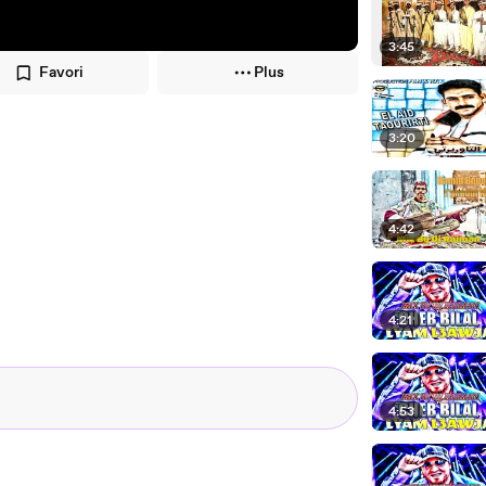
3:45
Favori
Plus
3:20
4:42
4:21
4:53