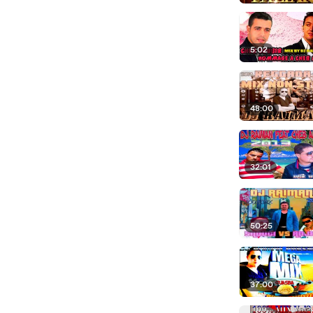
5:02
48:00
32:01
50:25
37:00