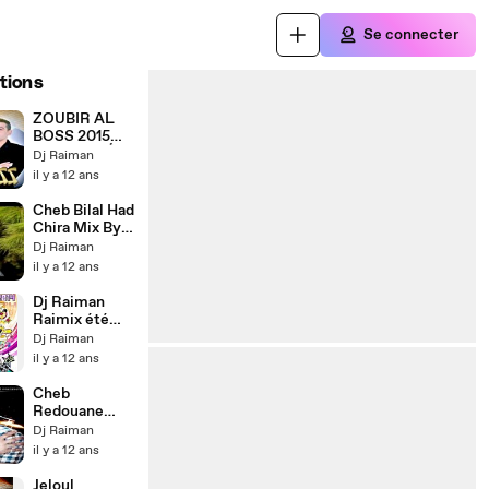
Se connecter
tions
ZOUBIR AL
BOSS 2015
أنت لي عندي
Dj Raiman
MIX BY DJ
il y a 12 ans
RAIMAN
Cheb Bilal Had
Chira Mix By
Dj Raiman
Dj Raiman
il y a 12 ans
Dj Raiman
Raimix été
2014
Dj Raiman
il y a 12 ans
Cheb
Redouane
2014 Nesker
Dj Raiman
Kima 3waydi
il y a 12 ans
Jeloul