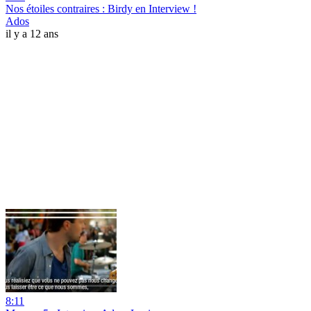
Nos étoiles contraires : Birdy en Interview !
Ados
il y a 12 ans
8:11