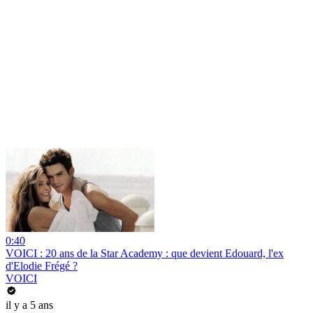
0:40
VOICI : 20 ans de la Star Academy : que devient Edouard, l'ex
d'Elodie Frégé ?
VOICI
il y a 5 ans