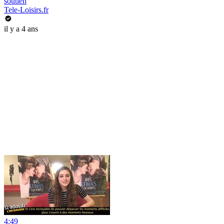
soutien
Tele-Loisirs.fr
il y a 4 ans
4:49