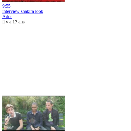
9:55
interview shakira look
Ados
il y a 17 ans