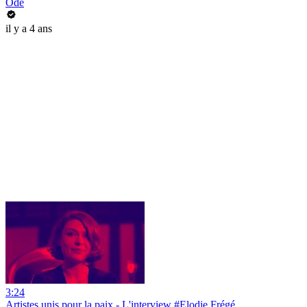
Ode
il y a 4 ans
3:24
Artistes unis pour la paix - L'interview #Elodie Frégé