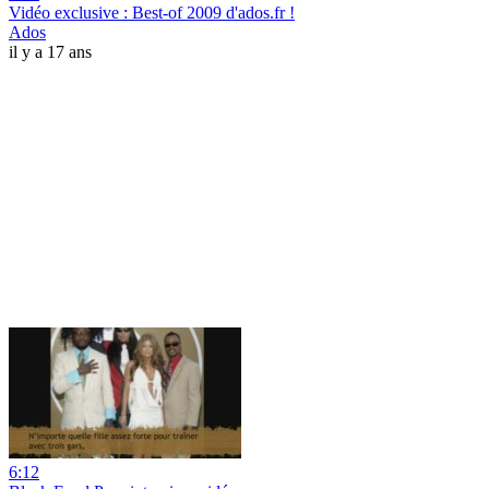
Vidéo exclusive : Best-of 2009 d'ados.fr !
Ados
il y a 17 ans
6:12