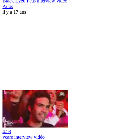
Black Eyed Peas interview vidéo
Ados
il y a 17 ans
4:59
ycare interview vidéo