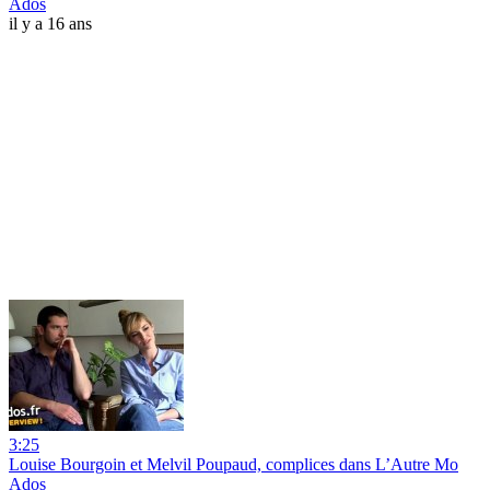
Ados
il y a 16 ans
3:25
Louise Bourgoin et Melvil Poupaud, complices dans L’Autre Mo
Ados