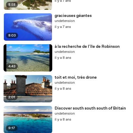
il y a 7 ans
8:58
gracieuses géantes
undetension
il y a 7 ans
8:03
à la recherche de l'île de Robinson
undetension
il y a 8 ans
4:43
toit et moi, très drone
undetension
il y a 8 ans
2:01
Discover south south south of Britain
undetension
il y a 8 ans
9:17