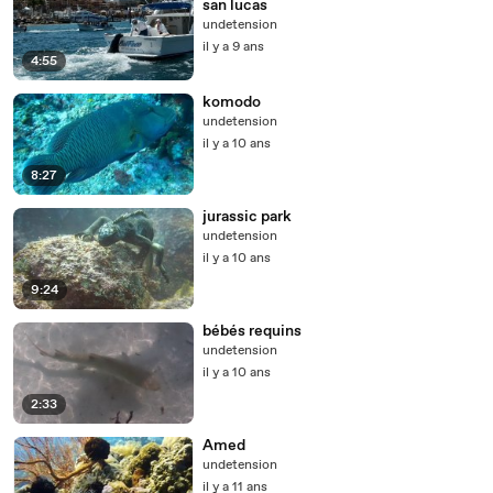
san lucas
undetension
il y a 9 ans
4:55
komodo
undetension
il y a 10 ans
8:27
jurassic park
undetension
il y a 10 ans
9:24
bébés requins
undetension
il y a 10 ans
2:33
Amed
undetension
il y a 11 ans