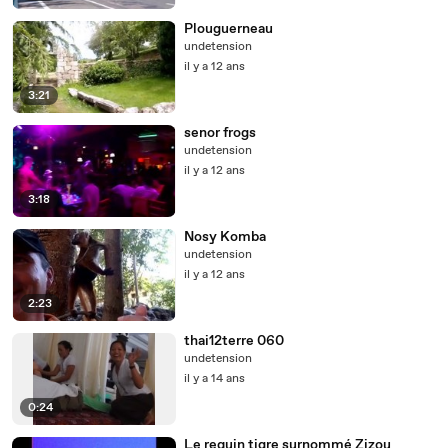
Plouguerneau
undetension
il y a 12 ans
3:21
senor frogs
undetension
il y a 12 ans
3:18
Nosy Komba
undetension
il y a 12 ans
2:23
thai12terre 060
undetension
il y a 14 ans
0:24
Le requin tigre surnommé Zizou