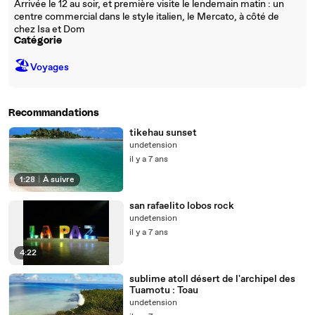
Arrivée le 12 au soir, et première visite le lendemain matin : un
centre commercial dans le style italien, le Mercato, à côté de
chez Isa et Dom
Catégorie
🏖
Voyages
Recommandations
tikehau sunset
undetension
il y a 7 ans
1:28
|
À suivre
san rafaelito lobos rock
undetension
il y a 7 ans
4:22
sublime atoll désert de l'archipel des
Tuamotu : Toau
undetension