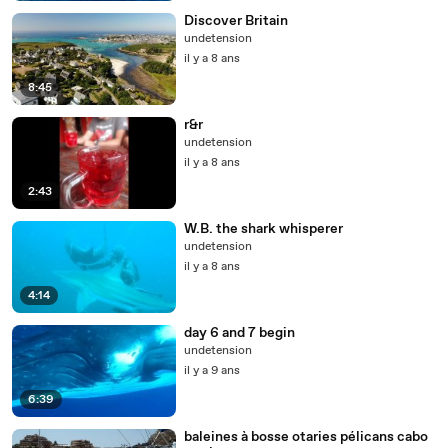
Discover Britain
undetension
il y a 8 ans
8:45
r&r
undetension
il y a 8 ans
2:43
W.B. the shark whisperer
undetension
il y a 8 ans
4:14
day 6 and 7 begin
undetension
il y a 9 ans
6:39
baleines à bosse otaries pélicans cabo