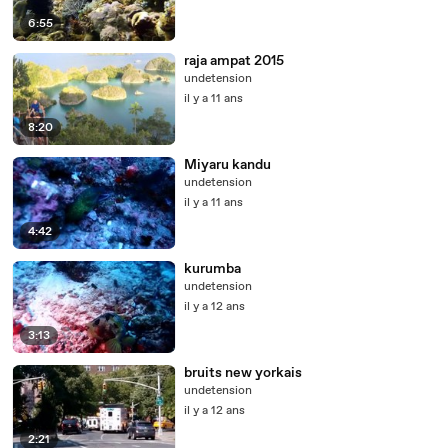
6:55
raja ampat 2015
undetension
il y a 11 ans
8:20
Miyaru kandu
undetension
il y a 11 ans
4:42
kurumba
undetension
il y a 12 ans
3:13
bruits new yorkais
undetension
il y a 12 ans
2:21