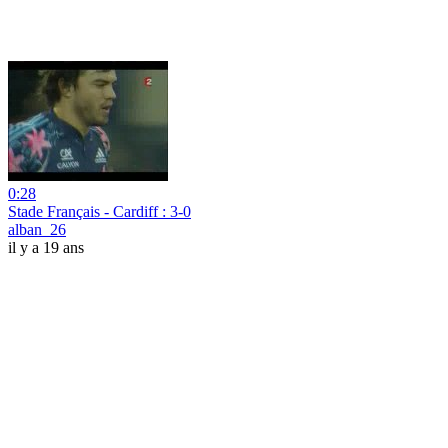
0:28
Stade Français - Cardiff : 3-0
alban_26
il y a 19 ans