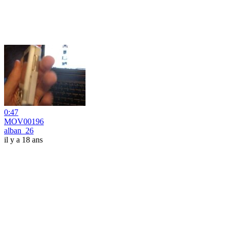
0:47
MOV00196
alban_26
il y a 18 ans