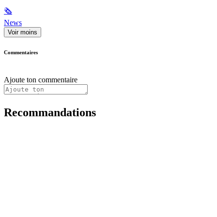
🗞
News
Voir moins
Commentaires
Ajoute ton commentaire
Recommandations