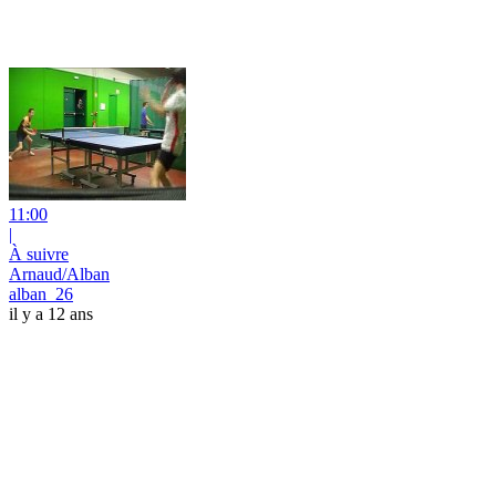
11:00
|
À suivre
Arnaud/Alban
alban_26
il y a 12 ans