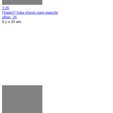
3:26
[Stade2] Saha réussit outre-manche
alban_26
il y a 20 ans