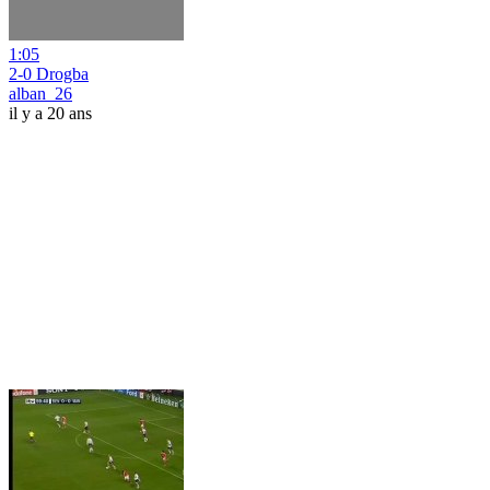
1:05
2-0 Drogba
alban_26
il y a 20 ans