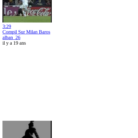
3:29
Compil Sur Milan Baros
alban_26
il y a 19 ans