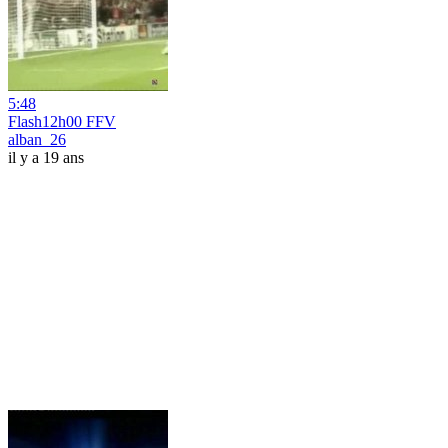
5:48
Flash12h00 FFV
alban_26
il y a 19 ans