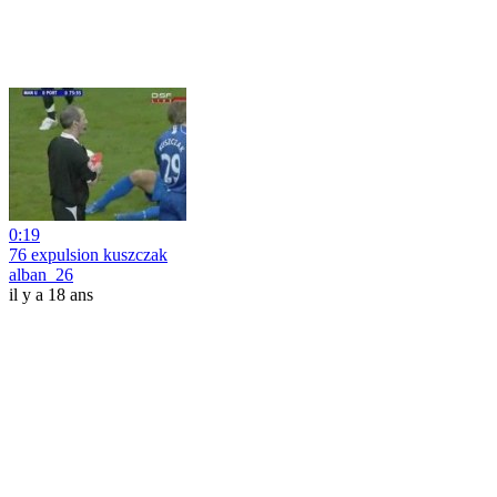
0:19
76 expulsion kuszczak
alban_26
il y a 18 ans