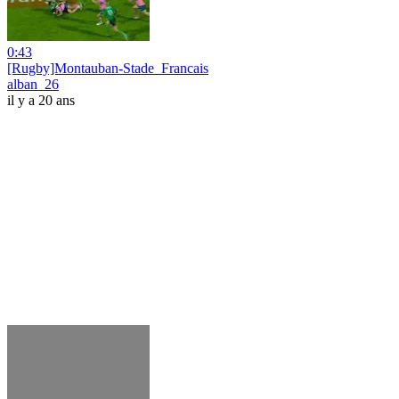
0:43
[Rugby]Montauban-Stade_Francais
alban_26
il y a 20 ans