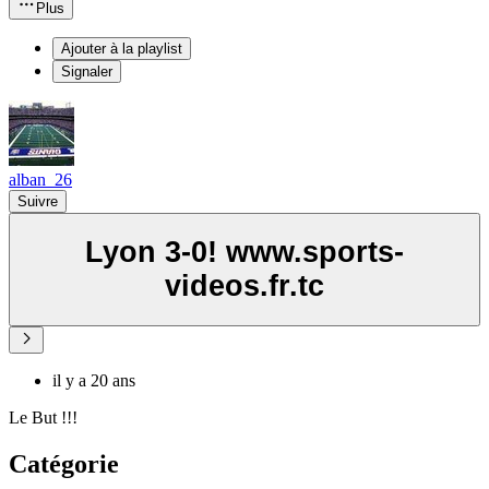
Plus
Ajouter à la playlist
Signaler
alban_26
Suivre
Lyon 3-0! www.sports-
videos.fr.tc
il y a 20 ans
Le But !!!
Catégorie