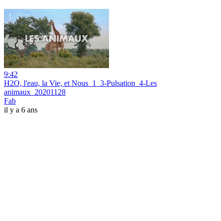
9:42
H2O, l'eau, la Vie, et Nous_1_3-Pulsation_4-Les
animaux_20201128
Fab
il y a 6 ans