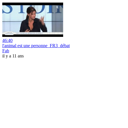
46:40
l'animal est une personne_FR3_débat
Fab
il y a 11 ans