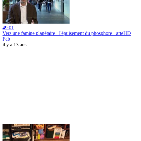
49:01
Vers une famine planétaire - l'épuisement du phosphore - arteHD
Fab
il y a 13 ans