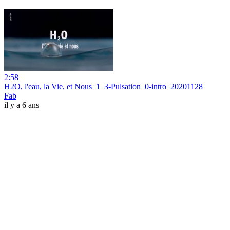
2:58
H2O, l'eau, la Vie, et Nous_1_3-Pulsation_0-intro_20201128
Fab
il y a 6 ans