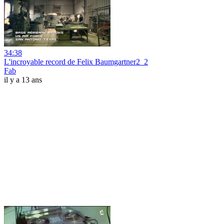
34:38
L'incroyable record de Felix Baumgartner2_2
Fab
il y a 13 ans