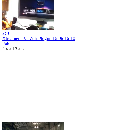
2:10
Xtreamer TV_Wifi Plugin_16-9to16-10
Fab
il y a 13 ans