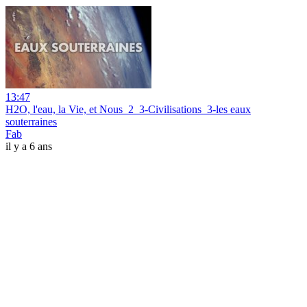
13:47
H2O, l'eau, la Vie, et Nous_2_3-Civilisations_3-les eaux
souterraines
Fab
il y a 6 ans