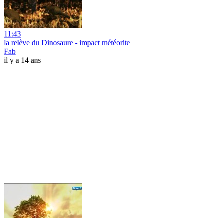
11:43
la relève du Dinosaure - impact météorite
Fab
il y a 14 ans