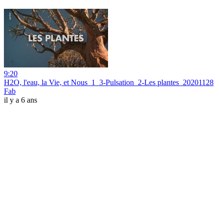
9:20
H2O, l'eau, la Vie, et Nous_1_3-Pulsation_2-Les plantes_20201128
Fab
il y a 6 ans