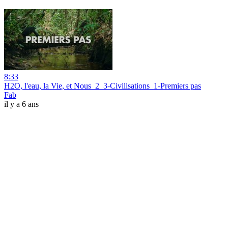
8:33
H2O, l'eau, la Vie, et Nous_2_3-Civilisations_1-Premiers pas
Fab
il y a 6 ans