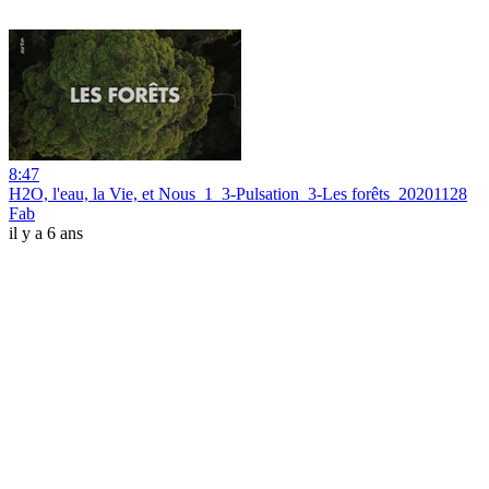
8:47
H2O, l'eau, la Vie, et Nous_1_3-Pulsation_3-Les forêts_20201128
Fab
il y a 6 ans