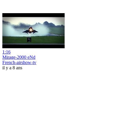
1:16
Mirage-2000 eNd
French-airshow-tv
il y a 8 ans