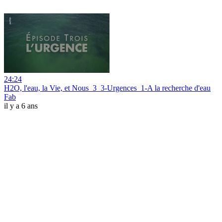
24:24
H2O, l'eau, la Vie, et Nous_3_3-Urgences_1-A la recherche d'eau
Fab
il y a 6 ans