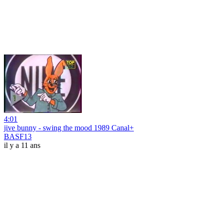
4:01
jive bunny - swing the mood 1989 Canal+
BASF13
il y a 11 ans