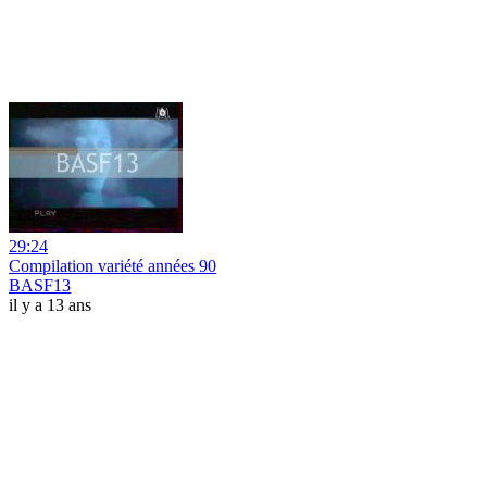
29:24
Compilation variété années 90
BASF13
il y a 13 ans