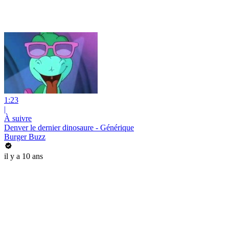
1:23
|
À suivre
Denver le dernier dinosaure - Générique
Burger Buzz
il y a 10 ans