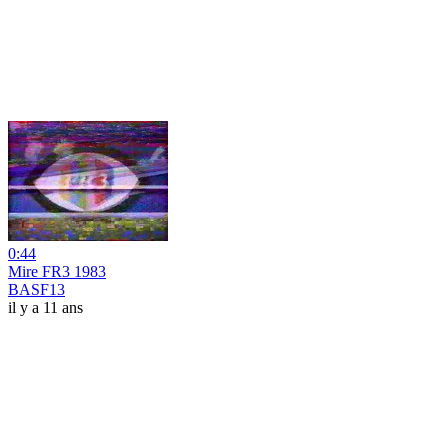
0:44
Mire FR3 1983
BASF13
il y a 11 ans