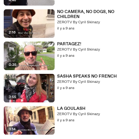
4:48
NO CAMERA, NO DOGS, NO
CHILDREN
ZEROTV By Cyril Skinazy
il y a 9 ans
2:16
PARTAGEZ!
ZEROTV By Cyril Skinazy
il y a 9 ans
0:35
SASHA SPEAKS NO FRENCH
ZEROTV By Cyril Skinazy
il y a 9 ans
3:55
LA GOULASH
ZEROTV By Cyril Skinazy
il y a 9 ans
3:14