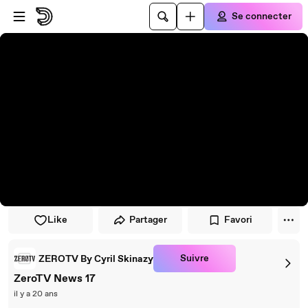
Passer au player
Passer au contenu principal
Se connecter
Like
Partager
Favori
Suivre
ZEROTV By Cyril Skinazy
ZeroTV News 17
il y a 20 ans