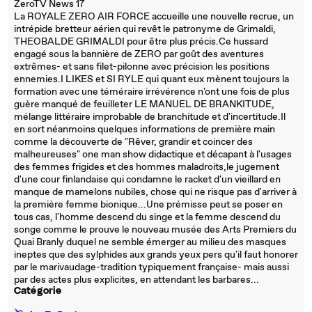
ZeroTV News 17
La ROYALE ZERO AIR FORCE accueille une nouvelle recrue, un
intrépide bretteur aérien qui revêt le patronyme de Grimaldi,
THEOBALDE GRIMALDI pour être plus précis.Ce hussard
engagé sous la bannière de ZERO par goût des aventures
extrêmes- et sans filet-pilonne avec précision les positions
ennemies.I LIKES et SI RYLE qui quant eux mènent toujours la
formation avec une téméraire irrévérence n'ont une fois de plus
guère manqué de feuilleter LE MANUEL DE BRANKITUDE,
mélange littéraire improbable de branchitude et d'incertitude.Il
en sort néanmoins quelques informations de première main
comme la découverte de "Rêver, grandir et coincer des
malheureuses" one man show didactique et décapant à l'usages
des femmes frigides et des hommes maladroits,le jugement
d'une cour finlandaise qui condamne le racket d'un vieillard en
manque de mamelons nubiles, chose qui ne risque pas d'arriver à
la première femme bionique...Une prémisse peut se poser en
tous cas, l'homme descend du singe et la femme descend du
songe comme le prouve le nouveau musée des Arts Premiers du
Quai Branly duquel ne semble émerger au milieu des masques
ineptes que des sylphides aux grands yeux pers qu'il faut honorer
par le marivaudage-tradition typiquement française- mais aussi
par des actes plus explicites, en attendant les barbares...
Catégorie