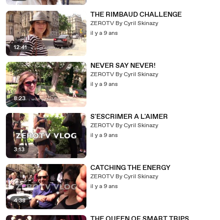
THE RIMBAUD CHALLENGE
ZEROTV By Cyril Skinazy
il y a 9 ans
12:41
NEVER SAY NEVER!
ZEROTV By Cyril Skinazy
il y a 9 ans
8:23
S'ESCRIMER A L'AIMER
ZEROTV By Cyril Skinazy
il y a 9 ans
3:13
CATCHING THE ENERGY
ZEROTV By Cyril Skinazy
il y a 9 ans
4:38
THE QUEEN OF SMART TRIPS