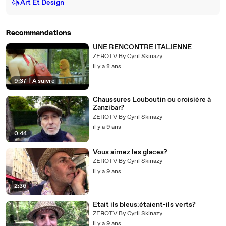
🦄
Art Et Design
Recommandations
UNE RENCONTRE ITALIENNE
ZEROTV By Cyril Skinazy
il y a 8 ans
9:37
|
À suivre
Chaussures Louboutin ou croisière à
Zanzibar?
ZEROTV By Cyril Skinazy
il y a 9 ans
0:44
Vous aimez les glaces?
ZEROTV By Cyril Skinazy
il y a 9 ans
2:36
Etait ils bleus:étaient-ils verts?
ZEROTV By Cyril Skinazy
il y a 9 ans