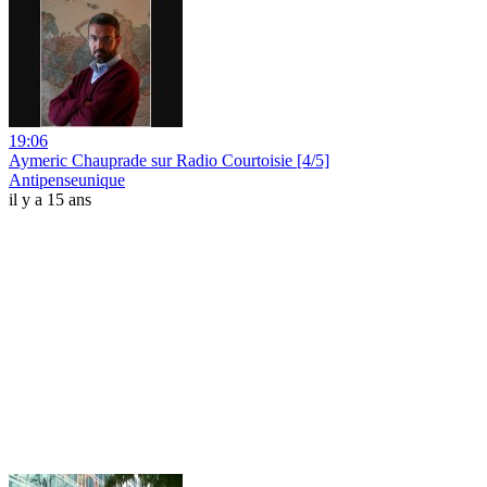
19:06
Aymeric Chauprade sur Radio Courtoisie [4/5]
Antipenseunique
il y a 15 ans