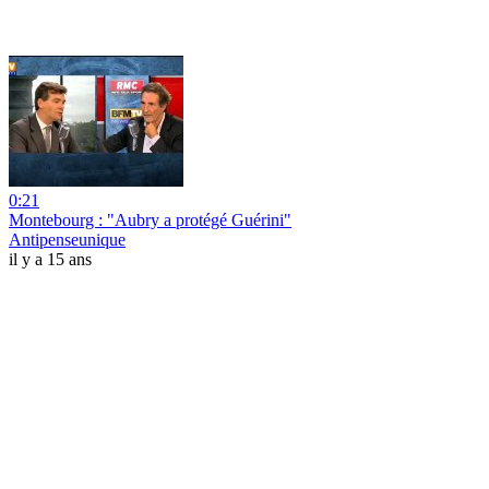
0:21
Montebourg : "Aubry a protégé Guérini"
Antipenseunique
il y a 15 ans