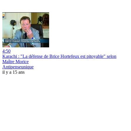
4:50
Karachi : "La défense de Brice Hortefeux est pitoyable" selon
Maître Morice
Antipenseunique
il y a 15 ans