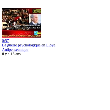
0:57
La guerre psychologique en Libye
Antipenseunique
il y a 15 ans