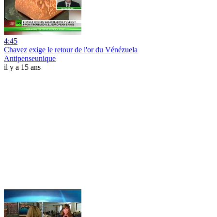
4:45
Chavez exige le retour de l'or du Vénézuela
Antipenseunique
il y a 15 ans