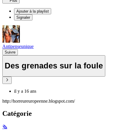
Plus
Ajouter à la playlist
Signaler
Antipenseunique
Suivre
Des grenades sur la foule
il y a 16 ans
http://horreureuropeenne.blogspot.com/
Catégorie
🗞