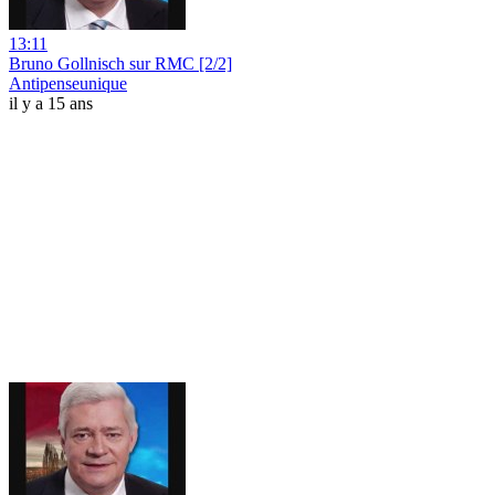
13:11
Bruno Gollnisch sur RMC [2/2]
Antipenseunique
il y a 15 ans