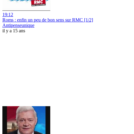
19:12
Roms : enfin un peu de bon sens sur RMC [1/2]
Antipenseunique
il y a 15 ans