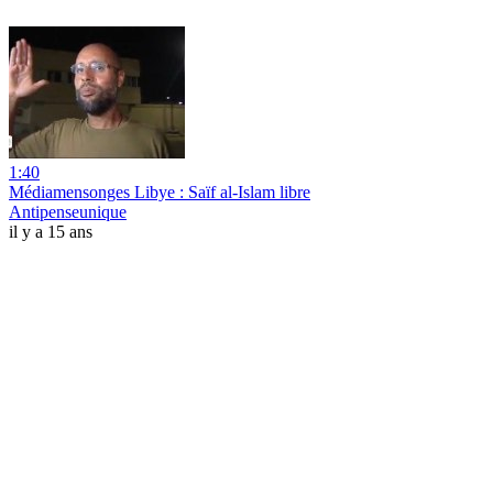
1:40
Médiamensonges Libye : Saïf al-Islam libre
Antipenseunique
il y a 15 ans