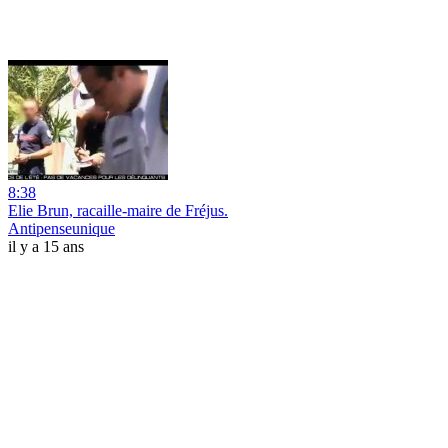
8:38
Elie Brun, racaille-maire de Fréjus.
Antipenseunique
il y a 15 ans