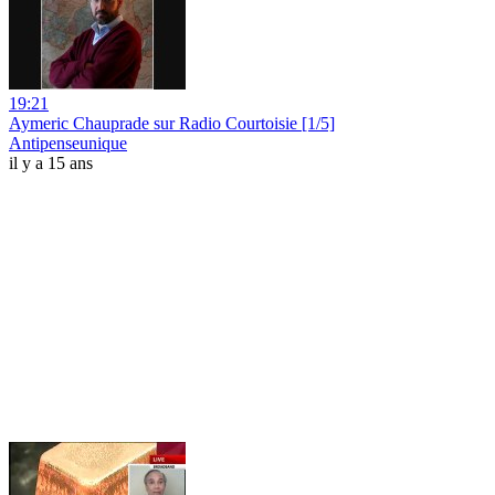
19:21
Aymeric Chauprade sur Radio Courtoisie [1/5]
Antipenseunique
il y a 15 ans