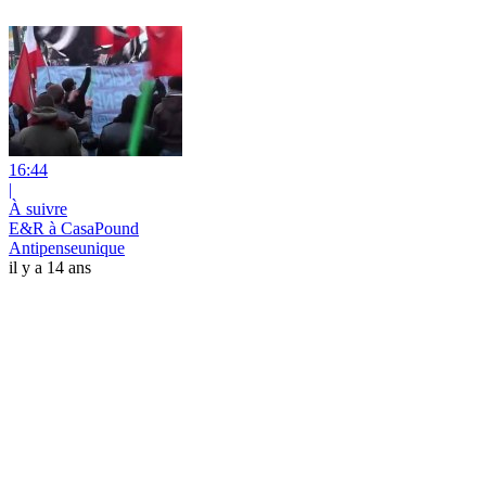
16:44
|
À suivre
E&R à CasaPound
Antipenseunique
il y a 14 ans