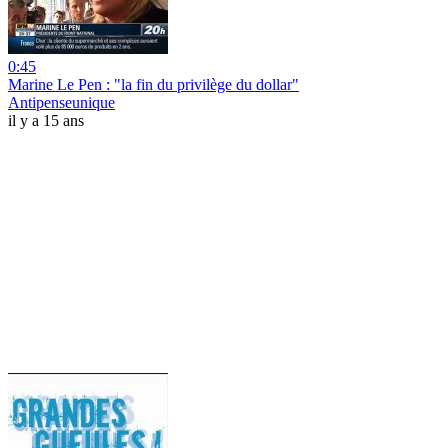
0:45
Marine Le Pen : "la fin du privilège du dollar"
Antipenseunique
il y a 15 ans