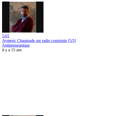
5:01
Aymeric Chauprade sur radio courtoisie [5/5]
Antipenseunique
il y a 15 ans