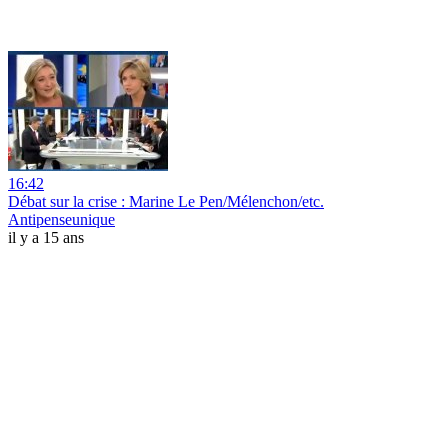
16:42
Débat sur la crise : Marine Le Pen/Mélenchon/etc.
Antipenseunique
il y a 15 ans