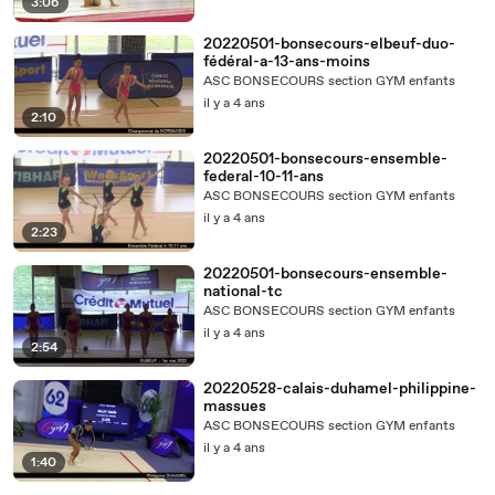
3:06
20220501-bonsecours-elbeuf-duo-
fédéral-a-13-ans-moins
ASC BONSECOURS section GYM enfants
il y a 4 ans
2:10
20220501-bonsecours-ensemble-
federal-10-11-ans
ASC BONSECOURS section GYM enfants
il y a 4 ans
2:23
20220501-bonsecours-ensemble-
national-tc
ASC BONSECOURS section GYM enfants
il y a 4 ans
2:54
20220528-calais-duhamel-philippine-
massues
ASC BONSECOURS section GYM enfants
il y a 4 ans
1:40