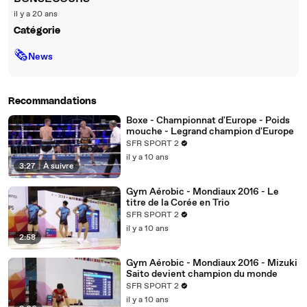
il y a 20 ans
Catégorie
🗞
News
Recommandations
Boxe - Championnat d'Europe - Poids
mouche - Legrand champion d'Europe
SFR SPORT 2
il y a 10 ans
3:27
|
À suivre
Gym Aérobic - Mondiaux 2016 - Le
titre de la Corée en Trio
SFR SPORT 2
il y a 10 ans
2:58
Gym Aérobic - Mondiaux 2016 - Mizuki
Saito devient champion du monde
SFR SPORT 2
il y a 10 ans