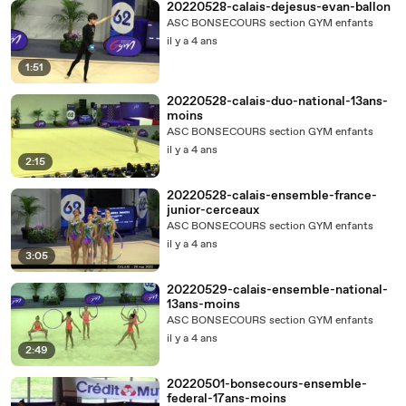
20220528-calais-dejesus-evan-ballon
ASC BONSECOURS section GYM enfants
il y a 4 ans
1:51
20220528-calais-duo-national-13ans-
moins
ASC BONSECOURS section GYM enfants
il y a 4 ans
2:15
20220528-calais-ensemble-france-
junior-cerceaux
ASC BONSECOURS section GYM enfants
il y a 4 ans
3:05
20220529-calais-ensemble-national-
13ans-moins
ASC BONSECOURS section GYM enfants
il y a 4 ans
2:49
20220501-bonsecours-ensemble-
federal-17ans-moins