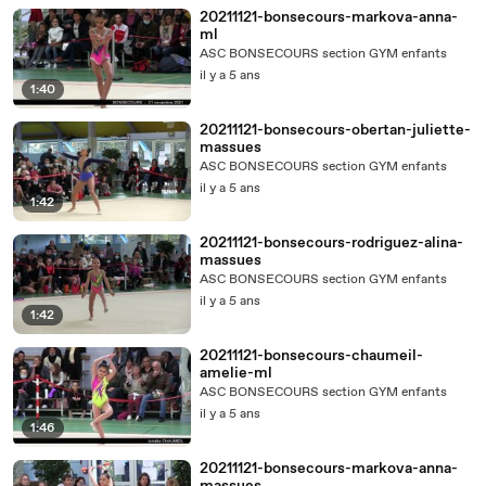
20211121-bonsecours-markova-anna-
ml
ASC BONSECOURS section GYM enfants
il y a 5 ans
1:40
20211121-bonsecours-obertan-juliette-
massues
ASC BONSECOURS section GYM enfants
il y a 5 ans
1:42
20211121-bonsecours-rodriguez-alina-
massues
ASC BONSECOURS section GYM enfants
il y a 5 ans
1:42
20211121-bonsecours-chaumeil-
amelie-ml
ASC BONSECOURS section GYM enfants
il y a 5 ans
1:46
20211121-bonsecours-markova-anna-