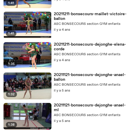
1:41
20211211-bonsecours-maillet-victoire-
ballon
ASC BONSECOURS section GYM enfants
il y a 4 ans
1:41
20211211-bonsecours-dejonghe-elena-
corde
ASC BONSECOURS section GYM enfants
il y a 4 ans
1:35
20211121-bonsecours-dejonghe-anael-
ballon
ASC BONSECOURS section GYM enfants
il y a 5 ans
1:32
20211121-bonsecours-dejonghe-anael-
ml
ASC BONSECOURS section GYM enfants
il y a 5 ans
1:38