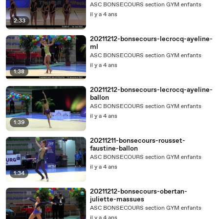
ASC BONSECOURS section GYM enfants
il y a 4 ans
2:33
20211212-bonsecours-lecrocq-ayeline-
ml
ASC BONSECOURS section GYM enfants
il y a 4 ans
1:38
20211212-bonsecours-lecrocq-ayeline-
ballon
ASC BONSECOURS section GYM enfants
il y a 4 ans
1:39
20211211-bonsecours-rousset-
faustine-ballon
ASC BONSECOURS section GYM enfants
il y a 4 ans
1:34
20211212-bonsecours-obertan-
juliette-massues
ASC BONSECOURS section GYM enfants
il y a 4 ans