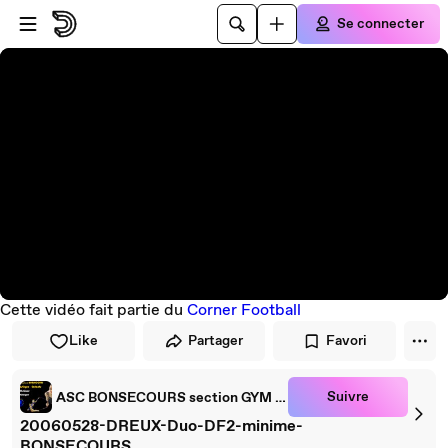
Passer au player
Passer au contenu principal
Se connecter
Cette vidéo fait partie du
Corner Football
Like
Partager
Favori
Suivre
ASC BONSECOURS section GYM enfants
20060528-DREUX-Duo-DF2-minime-
BONSECOURS