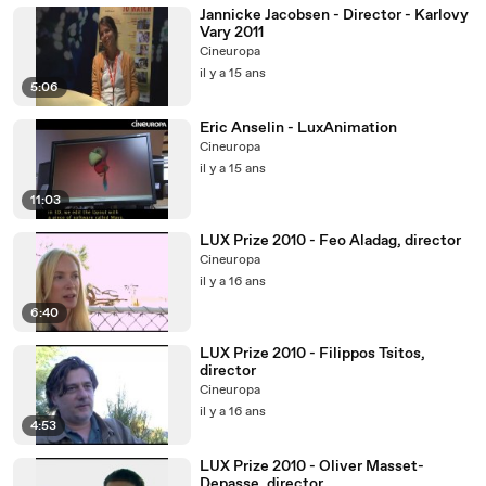
Jannicke Jacobsen - Director - Karlovy
Vary 2011
Cineuropa
il y a 15 ans
5:06
Eric Anselin - LuxAnimation
Cineuropa
il y a 15 ans
11:03
LUX Prize 2010 - Feo Aladag, director
Cineuropa
il y a 16 ans
6:40
LUX Prize 2010 - Filippos Tsitos,
director
Cineuropa
il y a 16 ans
4:53
LUX Prize 2010 - Oliver Masset-
Depasse, director