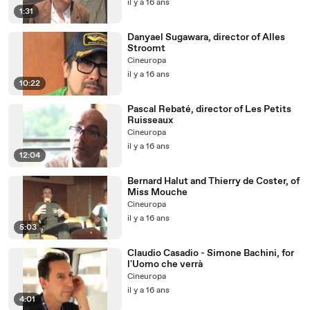
il y a 16 ans
1:31
Danyael Sugawara, director of Alles
Stroomt
Cineuropa
il y a 16 ans
10:22
Pascal Rebaté, director of Les Petits
Ruisseaux
Cineuropa
il y a 16 ans
12:04
Bernard Halut and Thierry de Coster, of
Miss Mouche
Cineuropa
il y a 16 ans
5:03
Claudio Casadio - Simone Bachini, for
l'Uomo che verrà
Cineuropa
il y a 16 ans
4:01