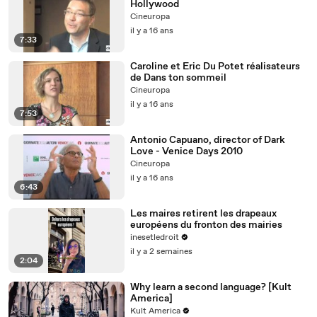
Hollywood
Cineuropa
il y a 16 ans
7:33
Caroline et Eric Du Potet réalisateurs
de Dans ton sommeil
Cineuropa
il y a 16 ans
7:53
Antonio Capuano, director of Dark
Love - Venice Days 2010
Cineuropa
il y a 16 ans
6:43
Les maires retirent les drapeaux
européens du fronton des mairies
inesetledroit
il y a 2 semaines
2:04
Why learn a second language? [Kult
America]
Kult America