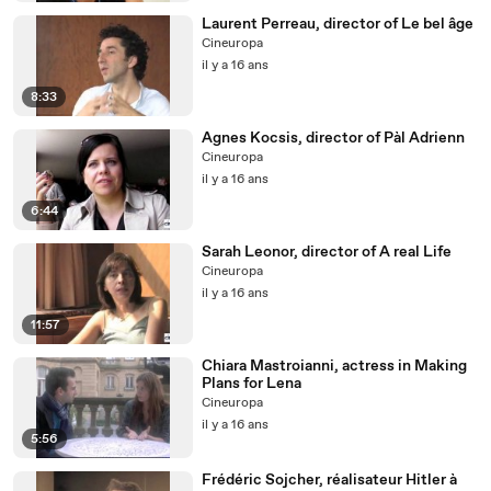
Laurent Perreau, director of Le bel âge
Cineuropa
il y a 16 ans
8:33
Agnes Kocsis, director of Pàl Adrienn
Cineuropa
il y a 16 ans
6:44
Sarah Leonor, director of A real Life
Cineuropa
il y a 16 ans
11:57
Chiara Mastroianni, actress in Making
Plans for Lena
Cineuropa
il y a 16 ans
5:56
Frédéric Sojcher, réalisateur Hitler à