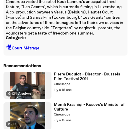
Cineuropa visited the set of Bouli Lanners's anticipated third
feature, "Les Géants", which is currently filming in Luxembourg.
A co-production between Versus (Belgium), Haut et Court
(France) and Samsa Film (Luxembourg), "Les Géants" centres
on the adventures of three teenagers left to their own devices in
the Belgian countryside. "Forgotten" by neglectful parents, the
youngsters get a taste of freedom one summer.
Catégorie
🎥
Court Métrage
Recommandations
Pierre Duculot - Director - Brussels
Film Festival 2011
Cineuropa
il y a 15 ans
6:13
|
À suivre
Memli Krasniqi - Kosovo's Minister of
Culture
Cineuropa
il y a 15 ans
6:39