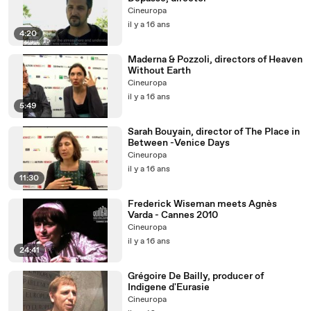
Cineuropa
il y a 16 ans
4:20
Maderna & Pozzoli, directors of Heaven
Without Earth
Cineuropa
il y a 16 ans
5:49
Sarah Bouyain, director of The Place in
Between -Venice Days
Cineuropa
il y a 16 ans
11:30
Frederick Wiseman meets Agnès
Varda - Cannes 2010
Cineuropa
il y a 16 ans
24:41
Grégoire De Bailly, producer of
Indigene d'Eurasie
Cineuropa