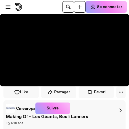
Passer au player
Passer au contenu principal
Se connecter
Like
Partager
Favori
Suivre
Cineuropa
Making Of - Les Géants, Bouli Lanners
il y a 16 ans