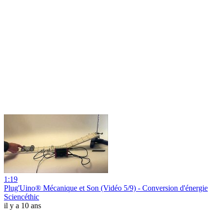
1:19
Plug'Uino® Mécanique et Son (Vidéo 5/9) - Conversion d'énergie
Sciencéthic
il y a 10 ans