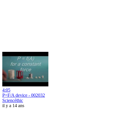
4:05
P=F/A device - 002032
Sciencéthic
il y a 14 ans