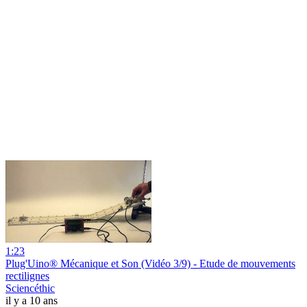
1:23
Plug'Uino® Mécanique et Son (Vidéo 3/9) - Etude de mouvements
rectilignes
Sciencéthic
il y a 10 ans