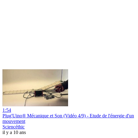
1:54
Plug'Uino® Mécanique et Son (Vidéo 4/9) - Etude de l'énergie d'un
mouvement
Sciencéthic
il y a 10 ans