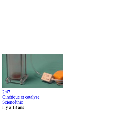
2:47
Cinétique et catalyse
Sciencéthic
il y a 13 ans