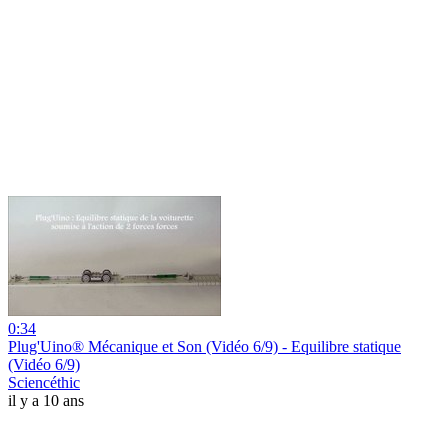
0:34
Plug'Uino® Mécanique et Son (Vidéo 6/9) - Equilibre statique
(Vidéo 6/9)
Sciencéthic
il y a 10 ans