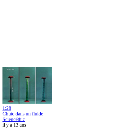
1:28
Chute dans un fluide
Sciencéthic
il y a 13 ans