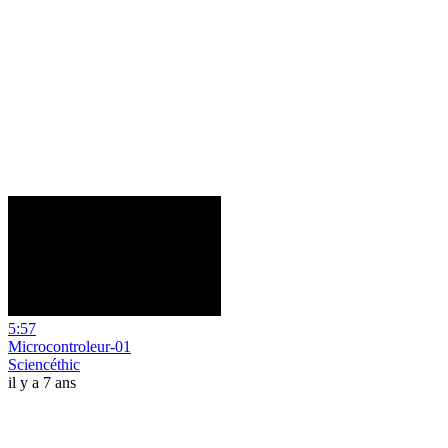
5:57
Microcontroleur-01
Sciencéthic
il y a 7 ans