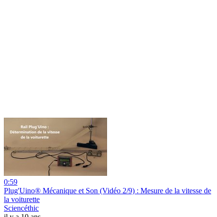
0:59
Plug'Uino® Mécanique et Son (Vidéo 2/9) : Mesure de la vitesse de
la voiturette
Sciencéthic
il y a 10 ans