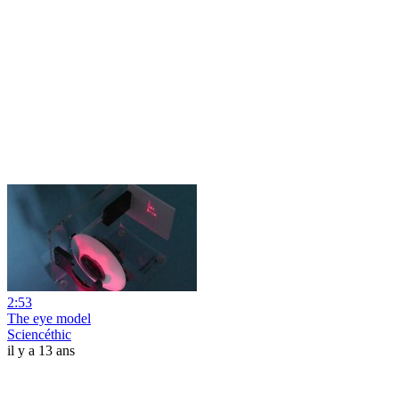
2:53
The eye model
Sciencéthic
il y a 13 ans