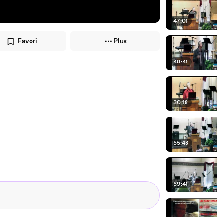
47:01
Favori
Plus
49:41
30:18
55:43
59:41