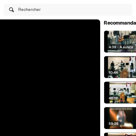
Rechercher
Recommanda
4:39
|
À suivre
10:44
46:18
59:25