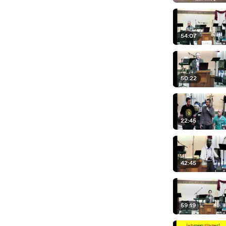
54:07
50:22
22:45
42:45
59:19