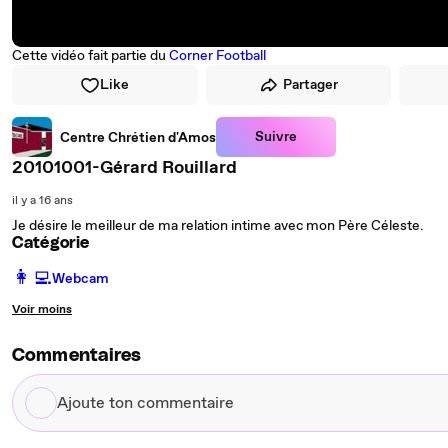
Cette vidéo fait partie du
Corner Football
Like
Partager
Suivre
Centre Chrétien d'Amos
20101001-Gérard Rouillard
il y a 16 ans
Je désire le meilleur de ma relation intime avec mon Père Céleste.
Catégorie
️👩‍💻️
Webcam
Voir moins
Commentaires
Ajoute
ton
commentaire