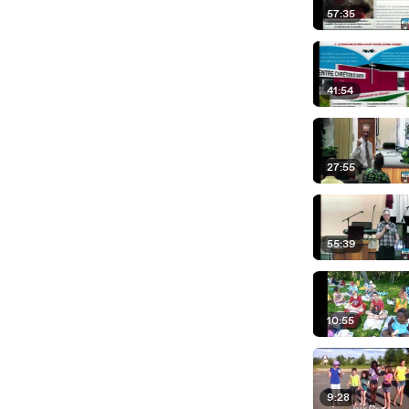
57:35
41:54
27:55
55:39
10:55
9:28