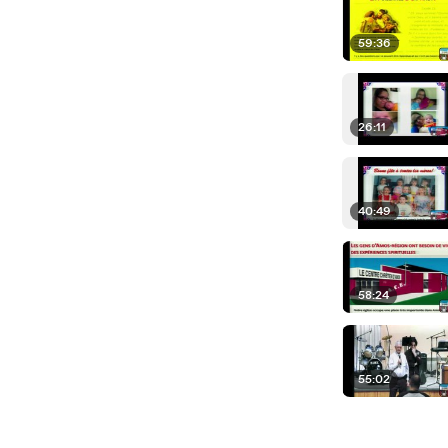
59:36
26:11
40:49
58:24
55:02