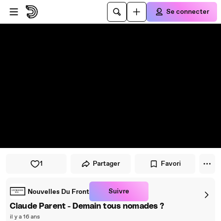
Passer au player
Passer au contenu principal
Se connecter
1
Partager
Favori
Suivre
Nouvelles Du Front
Claude Parent - Demain tous nomades ?
il y a 16 ans