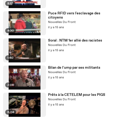
8:17
Puce RFID vers l'esclavage des
citoyens
Nouvelles Du Front
il y a 15 ans
4:30
Soral : NTM 1er allié des racistes
Nouvelles Du Front
il y a 15 ans
1:40
Bilan de l'ump par ses militants
Nouvelles Du Front
il y a 15 ans
2:08
Prêts à la CETELEM pour les PIGS
Nouvelles Du Front
il y a 15 ans
6:04