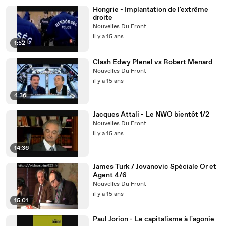
Hongrie - Implantation de l'extrême
droite
Nouvelles Du Front
il y a 15 ans
1:52
Clash Edwy Plenel vs Robert Menard
Nouvelles Du Front
il y a 15 ans
4:36
Jacques Attali - Le NWO bientôt 1/2
Nouvelles Du Front
il y a 15 ans
14:36
James Turk / Jovanovic Spéciale Or et
Agent 4/6
Nouvelles Du Front
il y a 15 ans
15:01
Paul Jorion - Le capitalisme à l'agonie