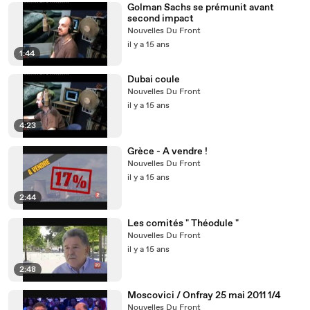
Golman Sachs se prémunit avant
second impact
Nouvelles Du Front
il y a 15 ans
1:44
Dubai coule
Nouvelles Du Front
il y a 15 ans
4:23
Grèce - A vendre !
Nouvelles Du Front
il y a 15 ans
2:44
Les comités " Théodule "
Nouvelles Du Front
il y a 15 ans
2:48
Moscovici / Onfray 25 mai 2011 1/4
Nouvelles Du Front