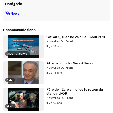
Catégorie
🗞
News
Recommandations
CAC40 _ Rien ne va plus - Aout 2011
Nouvelles Du Front
il y a 15 ans
3:06
|
À suivre
Attali en mode Chapi-Chapo
Nouvelles Du Front
il y a 15 ans
1:37
Père de l'Euro annonce le retour du
standard-OR
Nouvelles Du Front
il y a 15 ans
4:26