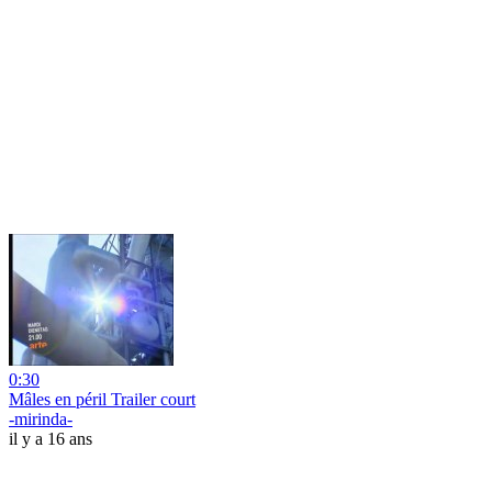
0:30
Mâles en péril Trailer court
-mirinda-
il y a 16 ans