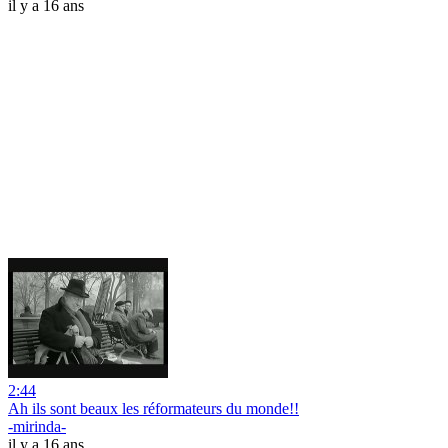
il y a 16 ans
2:44
Ah ils sont beaux les réformateurs du monde!!
-mirinda-
il y a 16 ans