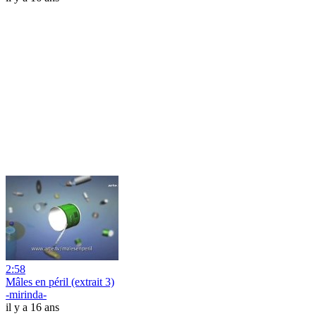
2:58
Mâles en péril (extrait 3)
-mirinda-
il y a 16 ans