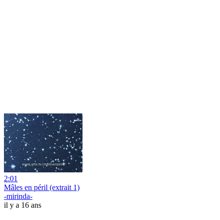
2:01
Mâles en péril (extrait 1)
-mirinda-
il y a 16 ans