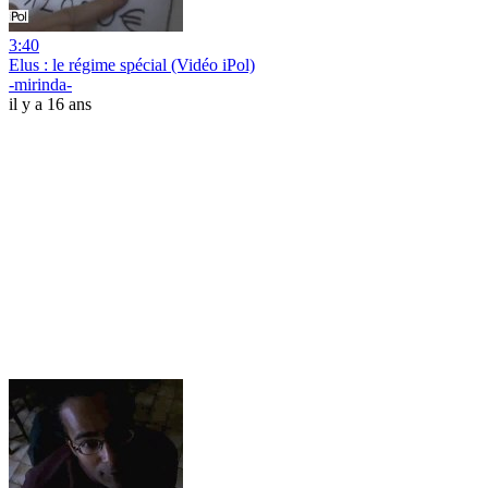
3:40
Elus : le régime spécial (Vidéo iPol)
-mirinda-
il y a 16 ans