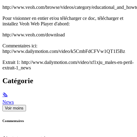
http://www.veoh.com/browse/videos/category/educational_and_ho
Pour visionner en entier et/ou télécharger ce doc, télécharger et
installez Veoh Web Player d'abord:
http://www.veoh.com/download
Commentaires ici:
http://www.dailymotion.com/video/k5CmbFdCFVw1QT1I5Bz
Extrait 1: http://www.dailymotion.com/video/xf1xju_males-en-peril-
extrait-1_news
Catégorie
🗞
News
Voir moins
Commentaires