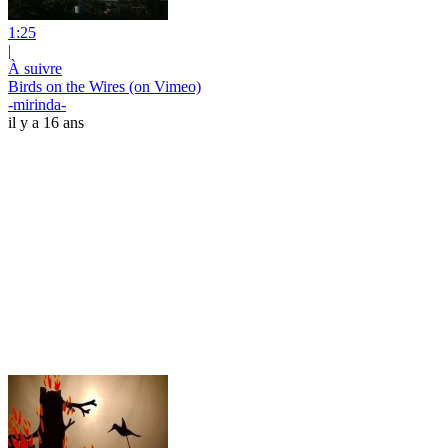
1:25
|
À suivre
Birds on the Wires (on Vimeo)
-mirinda-
il y a 16 ans