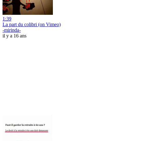
1:39
La part du colibri (on Vimeo)
-mirinda-
il y a 16 ans