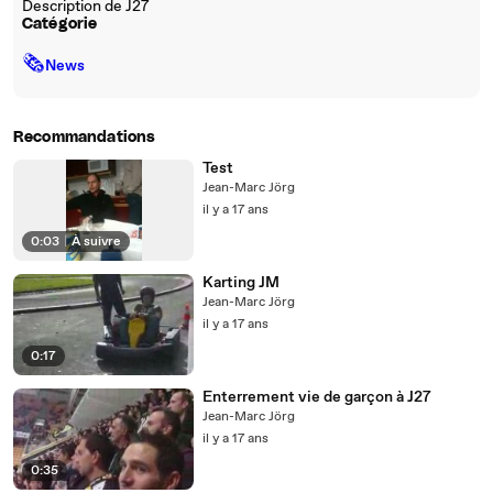
Description de J27
Catégorie
🗞
News
Recommandations
Test
Jean-Marc Jörg
il y a 17 ans
0:03
|
À suivre
Karting JM
Jean-Marc Jörg
il y a 17 ans
0:17
Enterrement vie de garçon à J27
Jean-Marc Jörg
il y a 17 ans
0:35