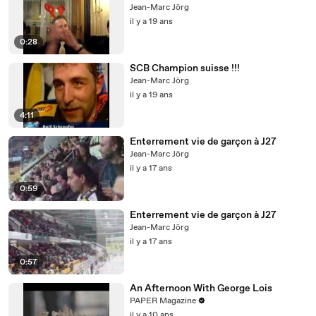
Jean-Marc Jörg
il y a 19 ans
0:28
SCB Champion suisse !!!
Jean-Marc Jörg
il y a 19 ans
4:11
Enterrement vie de garçon à J27
Jean-Marc Jörg
il y a 17 ans
0:59
Enterrement vie de garçon à J27
Jean-Marc Jörg
il y a 17 ans
0:57
An Afternoon With George Lois
PAPER Magazine
il y a 10 ans