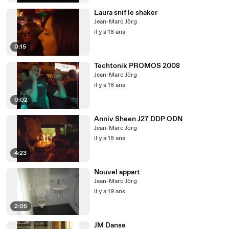
Laura snif le shaker
Jean-Marc Jörg
il y a 18 ans
0:15
Techtonik PROMOS 2008
Jean-Marc Jörg
il y a 18 ans
0:02
Anniv Sheen J27 DDP ODN
Jean-Marc Jörg
il y a 18 ans
4:23
Nouvel appart
Jean-Marc Jörg
il y a 19 ans
2:05
JM Danse