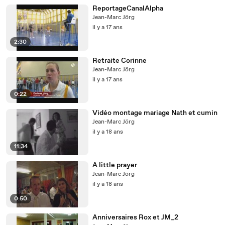
ReportageCanalAlpha
Jean-Marc Jörg
il y a 17 ans
2:30
Retraite Corinne
Jean-Marc Jörg
il y a 17 ans
0:22
Vidéo montage mariage Nath et cumin
Jean-Marc Jörg
il y a 18 ans
11:34
A little prayer
Jean-Marc Jörg
il y a 18 ans
0:50
Anniversaires Rox et JM_2