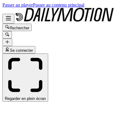
Passer au player
Passer au contenu principal
Rechercher
Se connecter
Regarder en plein écran