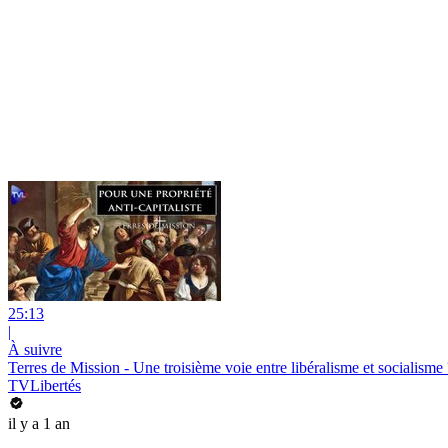
25:13
|
À suivre
Terres de Mission - Une troisième voie entre libéralisme et socialisme 
TVLibertés
il y a 1 an