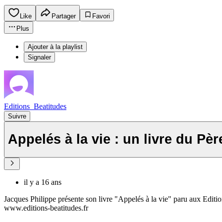
Like
Partager
Favori
Plus
Ajouter à la playlist
Signaler
Editions_Beatitudes
Suivre
Appelés à la vie : un livre du Pè
il y a 16 ans
Jacques Philippe présente son livre "Appelés à la vie" paru aux Editio
www.editions-beatitudes.fr