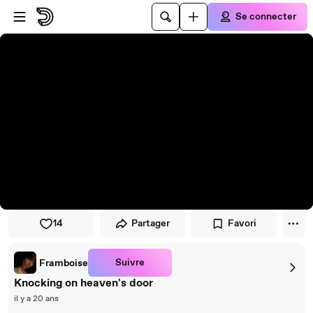
Passer au player
Passer au contenu principal
Se connecter
14
Partager
Favori
Suivre
Framboise
Knocking on heaven's door
il y a 20 ans