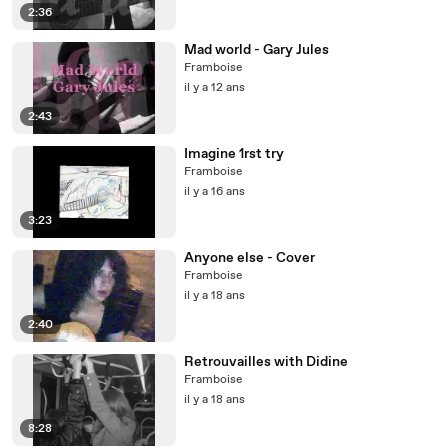
2:36
Mad world - Gary Jules
Framboise
il y a 12 ans
2:43
Imagine 1rst try
Framboise
il y a 16 ans
3:23
Anyone else - Cover
Framboise
il y a 18 ans
2:40
Retrouvailles with Didine
Framboise
il y a 18 ans
8:28