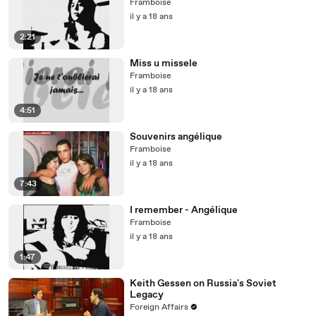
Framboise
il y a 18 ans
2:21
Miss u missele
Framboise
il y a 18 ans
4:51
Souvenirs angélique
Framboise
il y a 18 ans
7:43
I remember - Angélique
Framboise
il y a 18 ans
1:47
Keith Gessen on Russia's Soviet
Legacy
Foreign Affairs