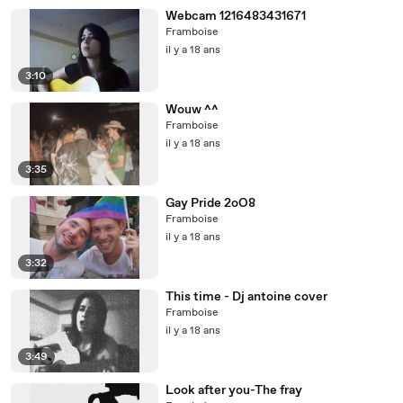
Webcam 1216483431671
Framboise
il y a 18 ans
3:10
Wouw ^^
Framboise
il y a 18 ans
3:35
Gay Pride 2oO8
Framboise
il y a 18 ans
3:32
This time - Dj antoine cover
Framboise
il y a 18 ans
3:49
Look after you-The fray