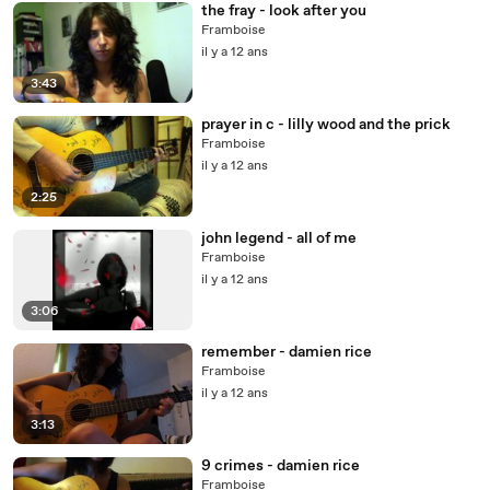
the fray - look after you
Framboise
il y a 12 ans
3:43
prayer in c - lilly wood and the prick
Framboise
il y a 12 ans
2:25
john legend - all of me
Framboise
il y a 12 ans
3:06
remember - damien rice
Framboise
il y a 12 ans
3:13
9 crimes - damien rice
Framboise