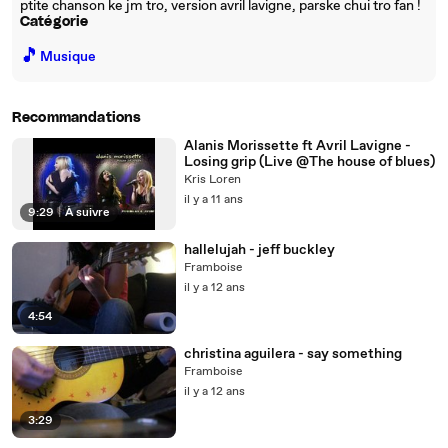
ptite chanson ke jm tro, version avril lavigne, parske chui tro fan !
Catégorie
🎵
Musique
Recommandations
Alanis Morissette ft Avril Lavigne -
Losing grip (Live @The house of blues)
Kris Loren
il y a 11 ans
9:29
|
À suivre
hallelujah - jeff buckley
Framboise
il y a 12 ans
4:54
christina aguilera - say something
Framboise
il y a 12 ans
3:29