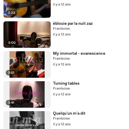
il y a 12 ans
2:23
éblouie par la nuit zaz
Framboise
il y a 12 ans
3:00
My immortal - evanescence
Framboise
il y a 12 ans
2:51
Turning tables
Framboise
il y a 12 ans
3:41
Quelqu'un m'a dit
Framboise
il y a 12 ans