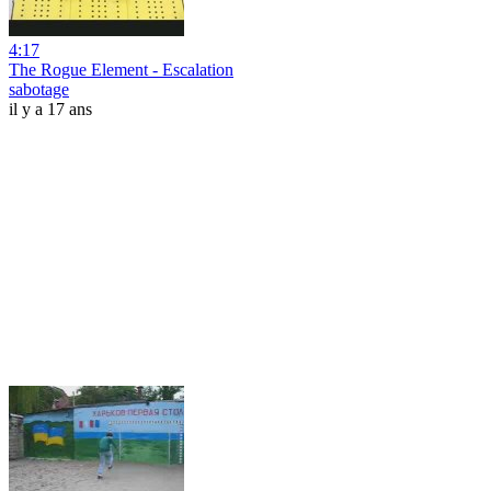
4:17
The Rogue Element - Escalation
sabotage
il y a 17 ans