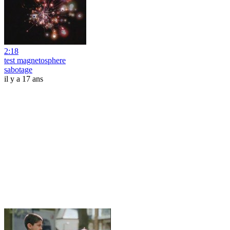
2:18
test magnetosphere
sabotage
il y a 17 ans