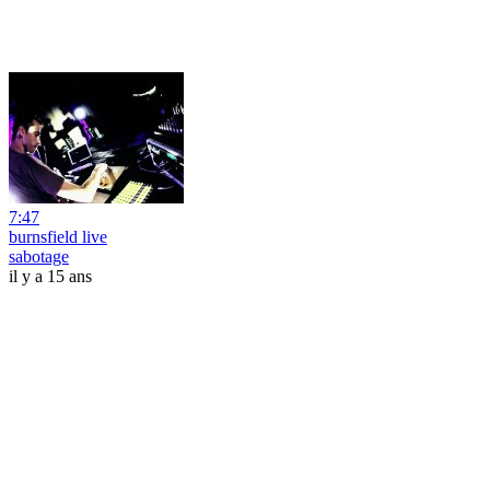
7:47
burnsfield live
sabotage
il y a 15 ans