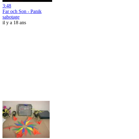
3:48
Far och Son - Panik
sabotage
il y a 18 ans