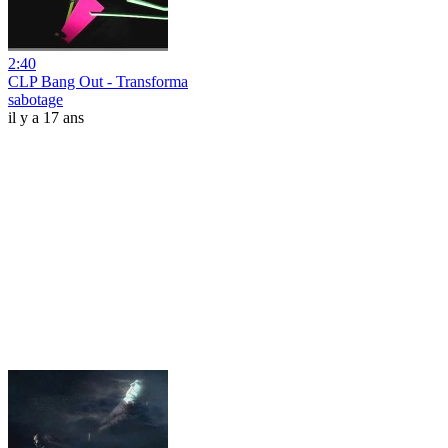
2:40
CLP Bang Out - Transforma
sabotage
il y a 17 ans