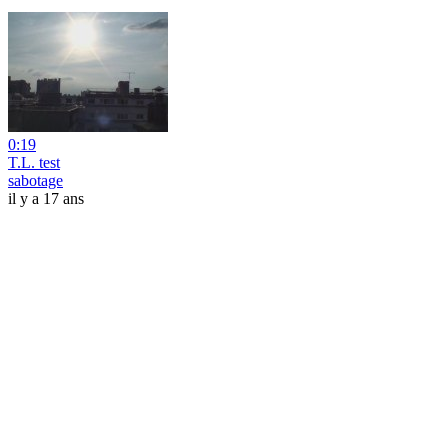
0:19
T.L. test
sabotage
il y a 17 ans