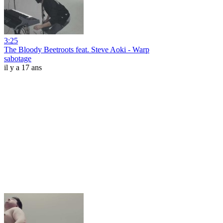
3:25
The Bloody Beetroots feat. Steve Aoki - Warp
sabotage
il y a 17 ans