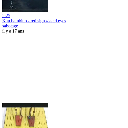
2:25
Kap bambino - red sign // acid eyes
sabotage
il y a 17 ans