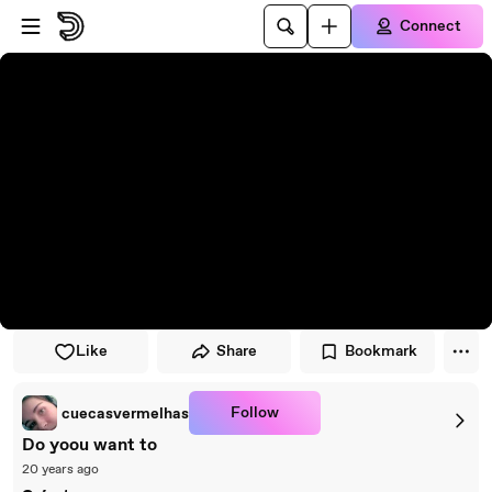
Skip to player
Skip to main content
Connect
Like
Share
Bookmark
Follow
cuecasvermelhas
Do yoou want to
20 years ago