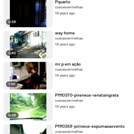
Pquarto
cuecasvermelhas
19 years ago
0:58
way home
cuecasvermelhas
19 years ago
0:52
mr p em ação
cuecasvermelhas
19 years ago
1:30
P1110370-pireneus-renataingrata
cuecasvermelhas
19 years ago
0:26
P1110359-pirineus-espumasaovento
cuecasvermelhas