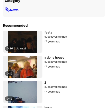
Category
🗞
News
Recommended
festa
cuecasvermelhas
17 years ago
0:26
|
Up next
a dolls house
cuecasvermelhas
17 years ago
0:16
2
cuecasvermelhas
17 years ago
0:12
hurra