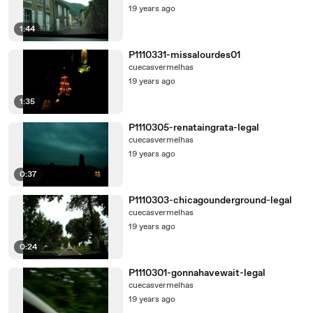
19 years ago
1:44
P1110331-missalourdes01
cuecasvermelhas
19 years ago
1:35
P1110305-renataingrata-legal
cuecasvermelhas
19 years ago
0:37
P1110303-chicagounderground-legal
cuecasvermelhas
19 years ago
0:24
P1110301-gonnahavewait-legal
cuecasvermelhas
19 years ago