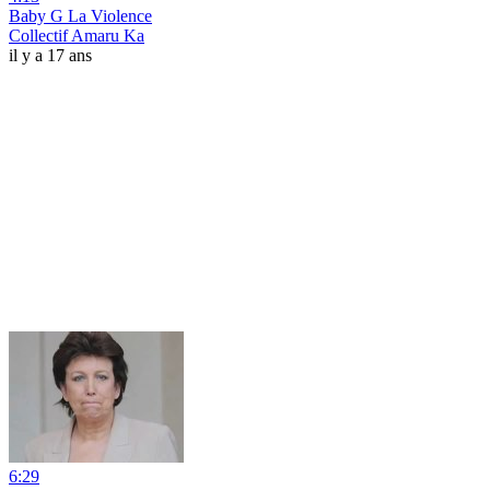
Baby G La Violence
Collectif Amaru Ka
il y a 17 ans
6:29