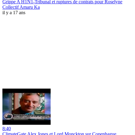
Grippe A H1N1-Tribunal et ruptures de contrats pour Roselyne
Collectif Amaru Ka
il y a 17 ans
8:40
ClimateGate Alex Jones et Lord Monckton sur Copenhague