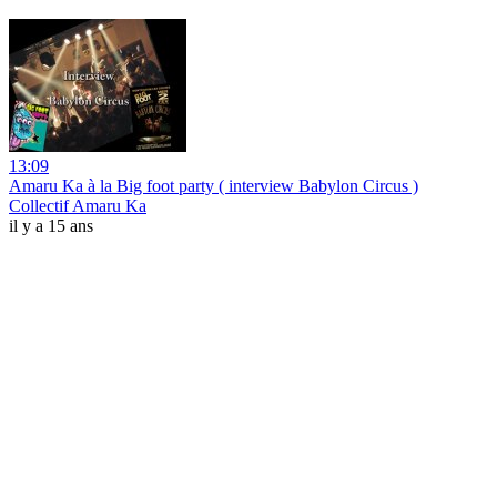
13:09
Amaru Ka à la Big foot party ( interview Babylon Circus )
Collectif Amaru Ka
il y a 15 ans