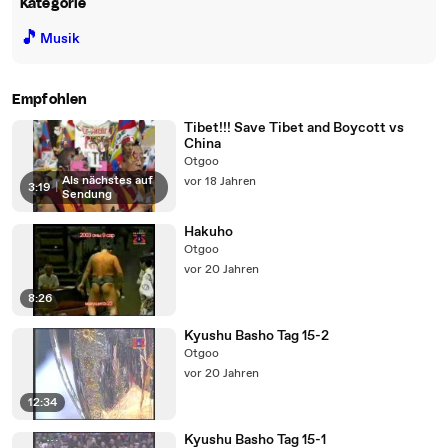
Kategorie
🎵
Musik
Empfohlen
Tibet!!! Save Tibet and Boycott vs
China
Otgoo
Als nächstes auf
vor 18 Jahren
3:19
|
Sendung
Hakuho
Otgoo
vor 20 Jahren
8:26
Kyushu Basho Tag 15-2
Otgoo
vor 20 Jahren
12:34
Kyushu Basho Tag 15-1