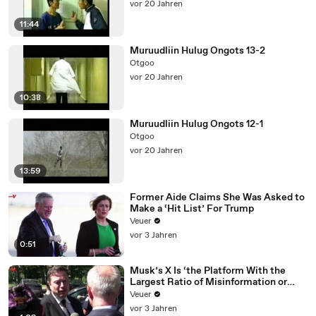
vor 20 Jahren
11:44
Muruudliin Hulug Ongots 13-2
Otgoo
vor 20 Jahren
10:38
Muruudliin Hulug Ongots 12-1
Otgoo
vor 20 Jahren
13:59
Former Aide Claims She Was Asked to
Make a ‘Hit List’ For Trump
Veuer
vor 3 Jahren
0:51
Musk’s X Is ‘the Platform With the
Largest Ratio of Misinformation or
Disinformation’ Amongst All Social
Veuer
Media Platforms
vor 3 Jahren