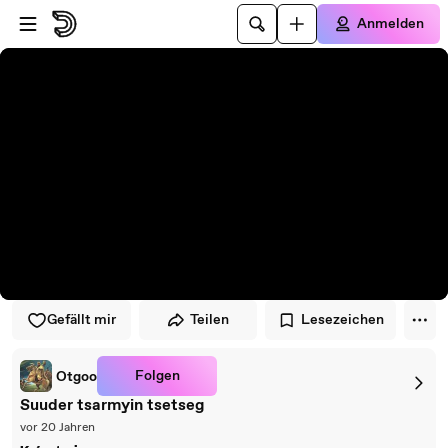
Zum Player springen
Zum Hauptinhalt springen
Anmelden
Gefällt mir
Teilen
Lesezeichen
Folgen
Otgoo
Suuder tsarmyin tsetseg
vor 20 Jahren