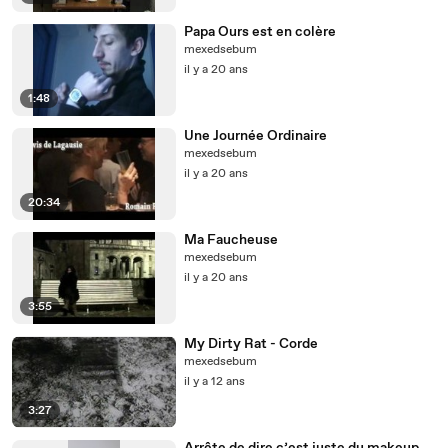
Papa Ours est en colère
mexedsebum
il y a 20 ans
1:48
Une Journée Ordinaire
mexedsebum
il y a 20 ans
20:34
Ma Faucheuse
mexedsebum
il y a 20 ans
3:55
My Dirty Rat - Corde
mexedsebum
il y a 12 ans
3:27