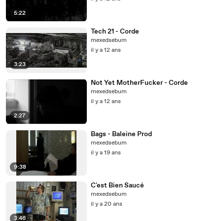
5:22
Tech 21 - Corde
mexedsebum
il y a 12 ans
3:23
Not Yet MotherFucker - Corde
mexedsebum
il y a 12 ans
2:27
Bags - Baleine Prod
mexedsebum
il y a 19 ans
9:38
C'est Bien Saucé
mexedsebum
il y a 20 ans
3:46