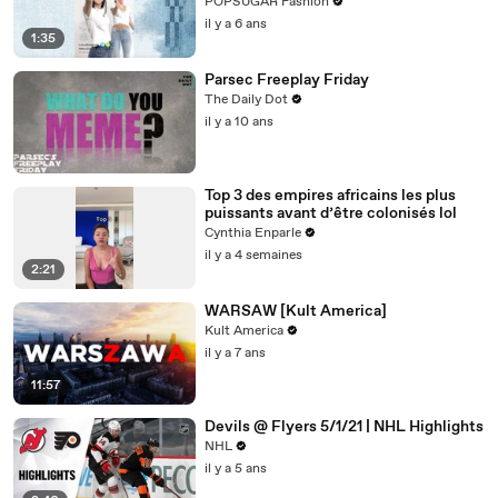
This New TikTok Dance Challenge
POPSUGAR Fashion
il y a 6 ans
1:35
Parsec Freeplay Friday
The Daily Dot
il y a 10 ans
Top 3 des empires africains les plus
puissants avant d’être colonisés lol
Cynthia Enparle
il y a 4 semaines
2:21
WARSAW [Kult America]
Kult America
il y a 7 ans
11:57
Devils @ Flyers 5/1/21 | NHL Highlights
NHL
il y a 5 ans