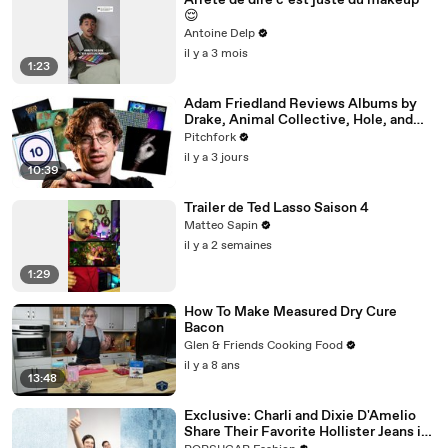
Arrête de dire c’est juste du makeup
😌
Antoine Delp
il y a 3 mois
1:23
Adam Friedland Reviews Albums by
Drake, Animal Collective, Hole, and
More
Pitchfork
il y a 3 jours
10:39
Trailer de Ted Lasso Saison 4
Matteo Sapin
il y a 2 semaines
1:29
How To Make Measured Dry Cure
Bacon
Glen & Friends Cooking Food
il y a 8 ans
13:48
Exclusive: Charli and Dixie D'Amelio
Share Their Favorite Hollister Jeans in