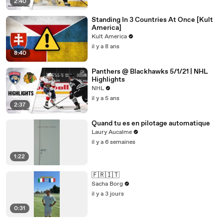
2:40
Standing In 3 Countries At Once [Kult
America]
Kult America
il y a 8 ans
8:40
Panthers @ Blackhawks 5/1/21 | NHL
Highlights
NHL
il y a 5 ans
2:37
Quand tu es en pilotage automatique
Laury Aucalme
il y a 6 semaines
1:22
🇫🇷🇮🇹
Sacha Borg
il y a 3 jours
0:31