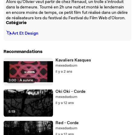
Alors qu'Olivier veut partir de chez Renaud, un trolle s'introduit
dans la demeure. Tourné en 2h une nuit et monté le lendemain
en encore moins de temps, ce petit film fut réalisé dans un délire
de réalisateurs lors du festival du Festival du Film Web d'Oloron.
Catégorie
🦄
Art Et Design
Recommandations
Kavaliers Kasques
mexedsebum
il y a 2 ans
3:00
|
À suivre
Oki Oki - Corde
mexedsebum
il y a 12 ans
5:19
Red - Corde
mexedsebum
il y a 12 ans