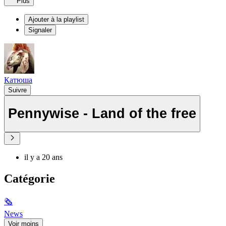
Plus
Ajouter à la playlist
Signaler
Катюша
Suivre
Pennywise - Land of the free
il y a 20 ans
Catégorie
🗞
News
Voir moins