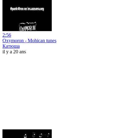
2:56
Oxymoron - Mohican tunes
Катюша
il y a 20 ans