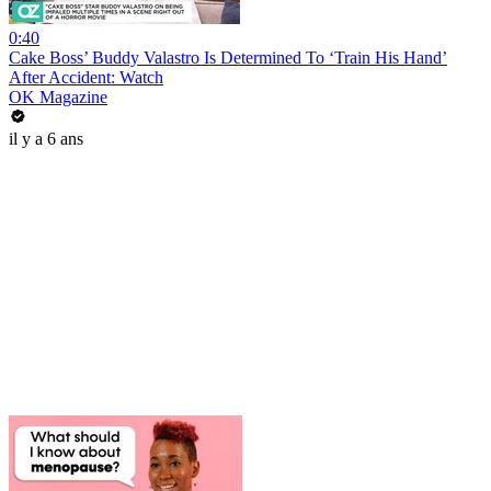
0:40
Cake Boss’ Buddy Valastro Is Determined To ‘Train His Hand’
After Accident: Watch
OK Magazine
il y a 6 ans