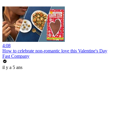
4:08
How to celebrate non-romantic love this Valentine's Day
Fast Company
il y a 5 ans