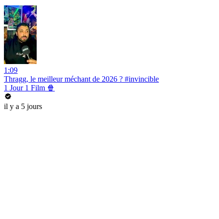
1:09
Thragg, le meilleur méchant de 2026 ? #invincible
1 Jour 1 Film 🍿
il y a 5 jours