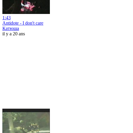
1:43
Antidote - I don't care
Катюша
il y a 20 ans