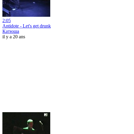
2:05
Antidote - Let's get drunk
Катюша
il y a 20 ans