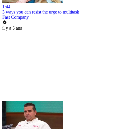
1:44
3 ways you can resist the urge to multitask
Fast Company
il y a 5 ans