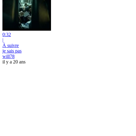
0:32
|
À suivre
je sais pas
will78
il y a 20 ans