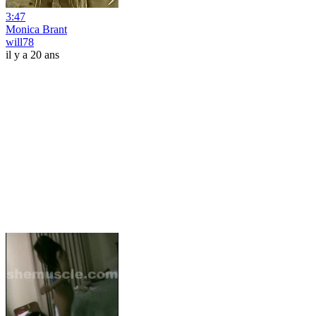
3:47
Monica Brant
will78
il y a 20 ans