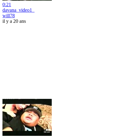
0:21
davana_video1_
will78
il y a 20 ans