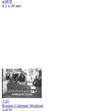
will78
il y a 20 ans
7:31
Ronnie Coleman Workout
will78