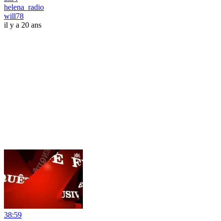
helena_radio
will78
il y a 20 ans
38:59