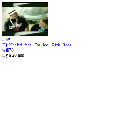
4:45
Dj_Khaled_feat._Fat_Joe,_Rick_Ross
will78
il y a 20 ans