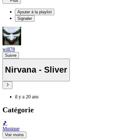
Plus
Ajouter à la playlist
Signaler
will78
Suivre
Nirvana - Sliver
il y a 20 ans
Catégorie
🎵
Musique
Voir moins