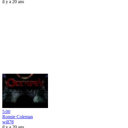
il y a 20 ans
5:00
Ronnie Coleman
will78
il y a 20 ans