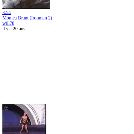
3:54
Monica Brant (Ironman 2)
will78
il y a 20 ans