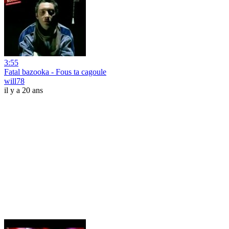
3:55
Fatal bazooka - Fous ta cagoule
will78
il y a 20 ans