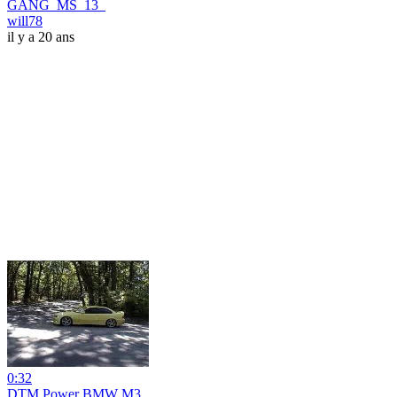
GANG_MS_13_
will78
il y a 20 ans
0:32
DTM Power BMW M3