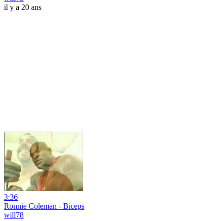
il y a 20 ans
3:36
Ronnie Coleman - Biceps
will78