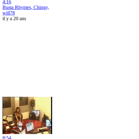
4:16
Busta Rhymes, Chingy,
will78
il y a 20 ans
8:54