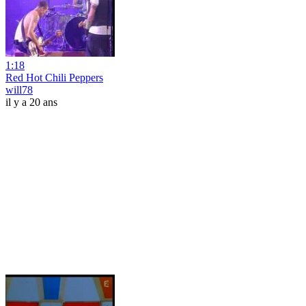
1:18
Red Hot Chili Peppers
will78
il y a 20 ans