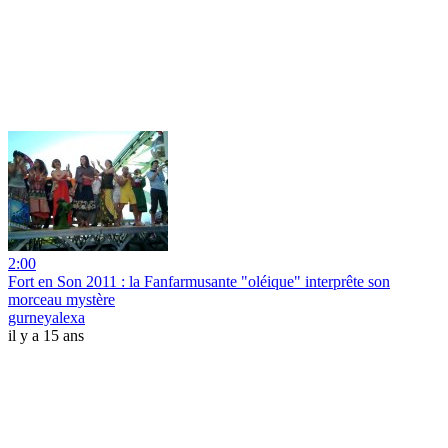
2:00
Fort en Son 2011 : la Fanfarmusante "oléique" interprête son
morceau mystère
gurneyalexa
il y a 15 ans