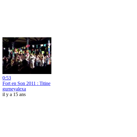
0:53
Fort en Son 2011 : Titine
gurneyalexa
il y a 15 ans