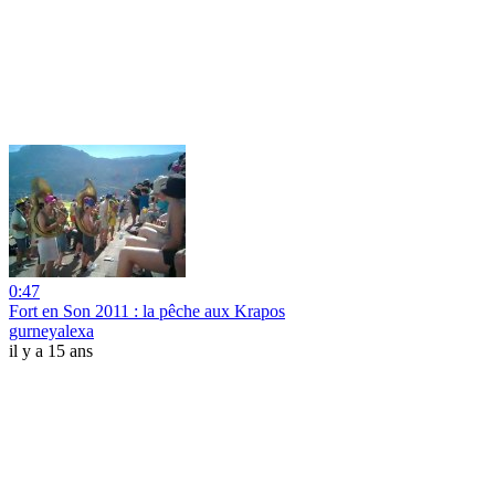
0:47
Fort en Son 2011 : la pêche aux Krapos
gurneyalexa
il y a 15 ans