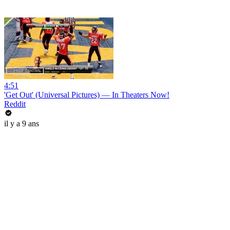
4:51
'Get Out' (Universal Pictures) — In Theaters Now!
Reddit
il y a 9 ans