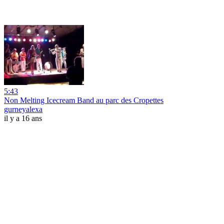
5:43
Non Melting Icecream Band au parc des Cropettes
gurneyalexa
il y a 16 ans