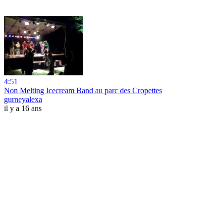
4:51
Non Melting Icecream Band au parc des Cropettes
gurneyalexa
il y a 16 ans