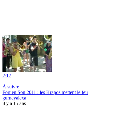
2:17
|
À suivre
Fort en Son 2011 : les Krapos mettent le feu
gurneyalexa
il y a 15 ans