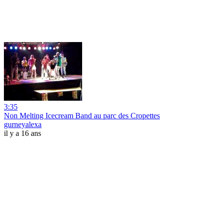
3:35
Non Melting Icecream Band au parc des Cropettes
gurneyalexa
il y a 16 ans