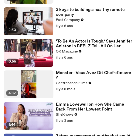
3 keys to building a healthy remote
company
Fast Company
il y a 6 ans
2:50
‘To Be An Actor Is Tough,’ Says Jennifer
Aniston In REELZ Tell-All On Her
Highs & Lows
OK Magazine
il y a 6 ans
0:55
Monster : Vous Avez Dit Chef-d'œuvre
?
Contrebande Films
il y a 8 mois
4:32
Emma Lovewell on How She Came
Back From Her Lowest Point
SheKnows
il y a 3 ans
1:44