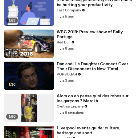
3 time management myths that could
be hurting your productivity
Fast Company
il y a 5 ans
1:53
WRC 2018: Preview show of Rally
Portugal.
Red Bull
il y a 8 ans
11:32
Dan and His Daughter Connect Over
Their Disconnect in New "Fatal
Attraction" Exclusive Clip
POPSUGAR
il y a 3 ans
1:36
Alors on en pense quoi des robes sur
les garçons ? Merci à
@studio_paillette prêt*
Cynthia Enparle
il y a 5 semaines
1:50
Liverpool events guide: culture,
heritage and sport