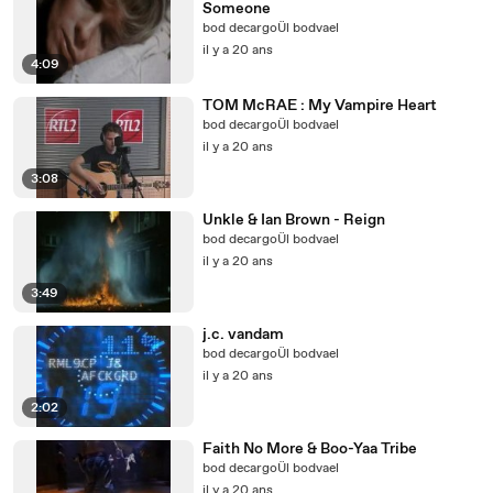
Someone
bod decargoÜl bodvael
il y a 20 ans
4:09
TOM McRAE : My Vampire Heart
bod decargoÜl bodvael
il y a 20 ans
3:08
Unkle & Ian Brown - Reign
bod decargoÜl bodvael
il y a 20 ans
3:49
j.c. vandam
bod decargoÜl bodvael
il y a 20 ans
2:02
Faith No More & Boo-Yaa Tribe
bod decargoÜl bodvael
il y a 20 ans