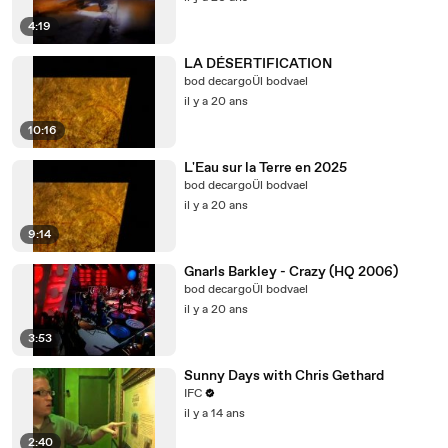
4:19
LA DÉSERTIFICATION
bod decargoÜl bodvael
il y a 20 ans
10:16
L'Eau sur la Terre en 2025
bod decargoÜl bodvael
il y a 20 ans
9:14
Gnarls Barkley - Crazy (HQ 2006)
bod decargoÜl bodvael
il y a 20 ans
3:53
Sunny Days with Chris Gethard
IFC
il y a 14 ans
2:40