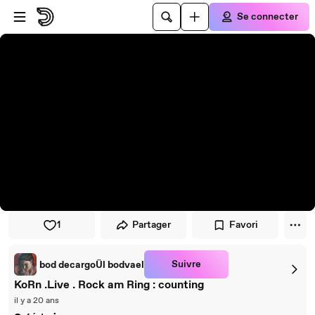
Passer au player
Passer au contenu principal
Se connecter
1
Partager
Favori
Suivre
bod decargoÜl bodvael
KoRn .Live . Rock am Ring : counting
il y a 20 ans