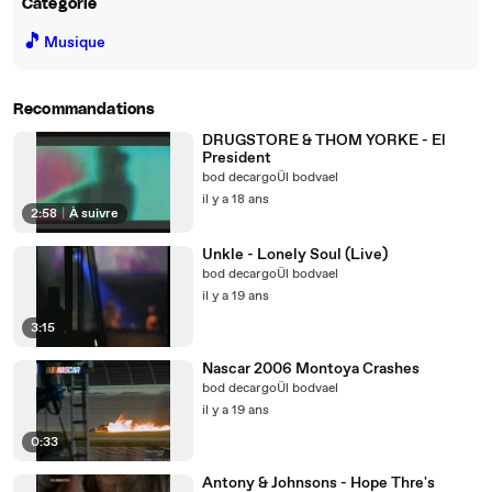
Catégorie
🎵
Musique
Recommandations
DRUGSTORE & THOM YORKE - El
President
bod decargoÜl bodvael
il y a 18 ans
2:58
|
À suivre
Unkle - Lonely Soul (Live)
bod decargoÜl bodvael
il y a 19 ans
3:15
Nascar 2006 Montoya Crashes
bod decargoÜl bodvael
il y a 19 ans
0:33
Antony & Johnsons - Hope Thre's