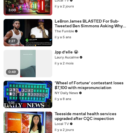
Local TV
il y a 2 jours
3:00
LeBron James BLASTED For Sub-
Tweeted Ben Simmons Asking Why
Players Practice Moves They NEVER
The Fumble
Use
il y a 5 ans
2:27
Jpp d’elle 😭
Laury Aucalme
il y a 2 mois
0:49
‘Wheel of Fortune’ contestant loses
$7,100 with mispronunciation
NY Daily News
il y a 8 ans
1:01
Teesside mental health services
upgraded after CQC inspection
Local TV
il y a 2 jours