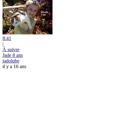
8:41
|
À suivre
Jade 8 ans
jadolube
il y a 16 ans