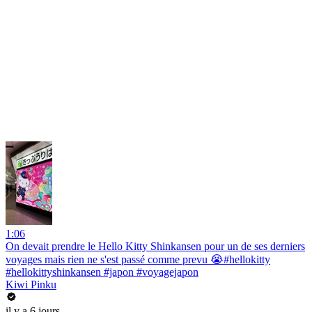
1:06
On devait prendre le Hello Kitty Shinkansen pour un de ses derniers
voyages mais rien ne s'est passé comme prevu 😭#hellokitty
#hellokittyshinkansen #japon #voyagejapon
Kiwi Pinku
il y a 6 jours