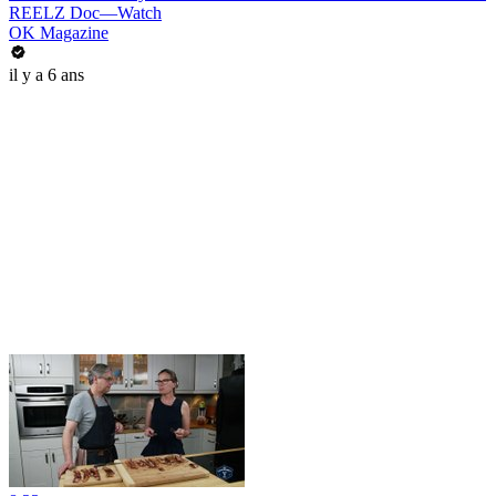
REELZ Doc—Watch
OK Magazine
il y a 6 ans