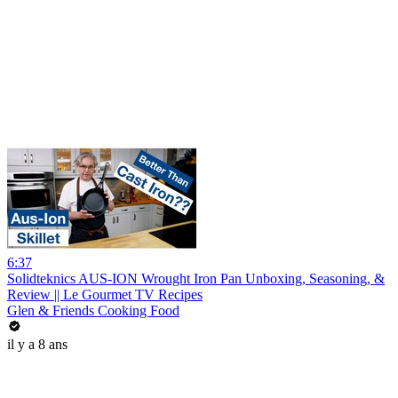
6:37
Solidteknics AUS-ION Wrought Iron Pan Unboxing, Seasoning, &
Review || Le Gourmet TV Recipes
Glen & Friends Cooking Food
il y a 8 ans