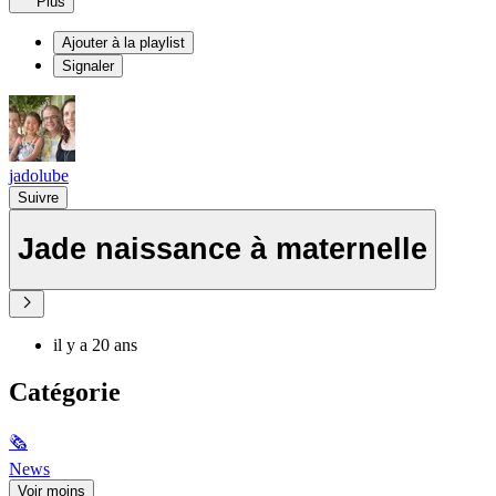
Plus
Ajouter à la playlist
Signaler
jadolube
Suivre
Jade naissance à maternelle
il y a 20 ans
Catégorie
🗞
News
Voir moins