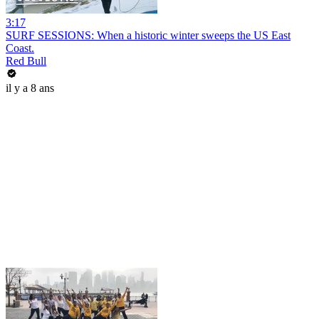
3:17
SURF SESSIONS: When a historic winter sweeps the US East
Coast.
Red Bull
il y a 8 ans