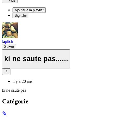
Plus
Ajouter à la playlist
Signaler
laplich
Suivre
ki ne saute pas......
il y a 20 ans
ki ne saute pas
Catégorie
🗞