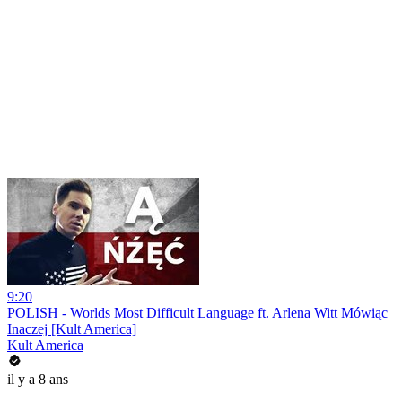
9:20
POLISH - Worlds Most Difficult Language ft. Arlena Witt Mówiąc
Inaczej [Kult America]
Kult America
il y a 8 ans