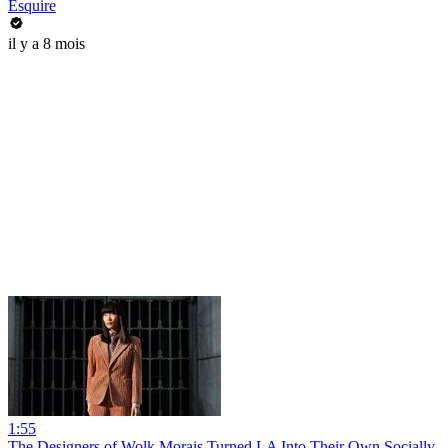
Esquire
il y a 8 mois
1:55
The Designers of Wolk Morais Turned LA Into Their Own Socially