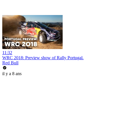
11:32
WRC 2018: Preview show of Rally Portugal.
Red Bull
il y a 8 ans