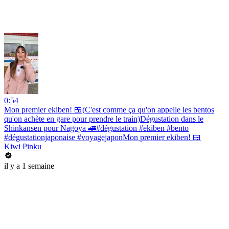
0:54
Mon premier ekiben! 🍱(C'est comme ça qu'on appelle les bentos
qu'on achète en gare pour prendre le train)Dégustation dans le
Shinkansen pour Nagoya 🚄#dégustation #ekiben #bento
#dégustationjaponaise #voyagejaponMon premier ekiben! 🍱
Kiwi Pinku
il y a 1 semaine