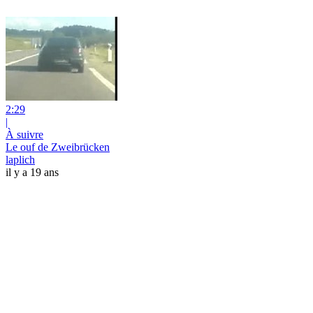
2:29
|
À suivre
Le ouf de Zweibrücken
laplich
il y a 19 ans