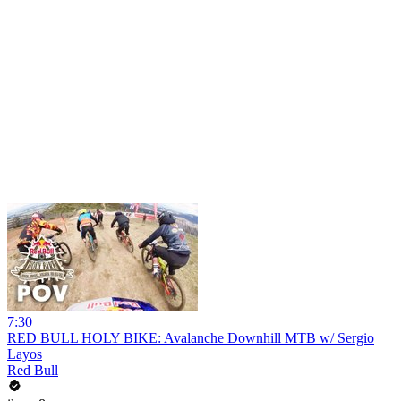
7:30
RED BULL HOLY BIKE: Avalanche Downhill MTB w/ Sergio
Layos
Red Bull