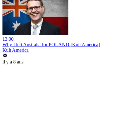
13:00
Why I left Australia for POLAND [Kult America]
Kult America
il y a 8 ans