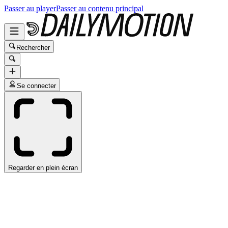
Passer au player
Passer au contenu principal
Rechercher
Se connecter
Regarder en plein écran