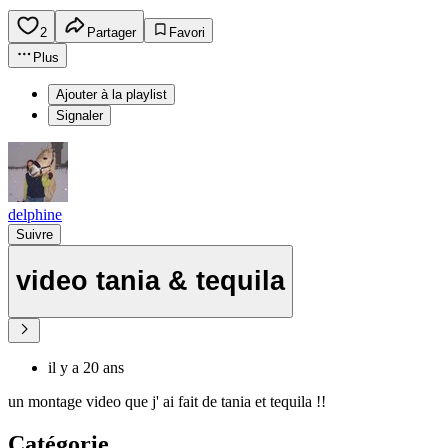
2
Partager
Favori
Plus
Ajouter à la playlist
Signaler
delphine
Suivre
video tania & tequila
il y a 20 ans
un montage video que j' ai fait de tania et tequila !!
Catégorie