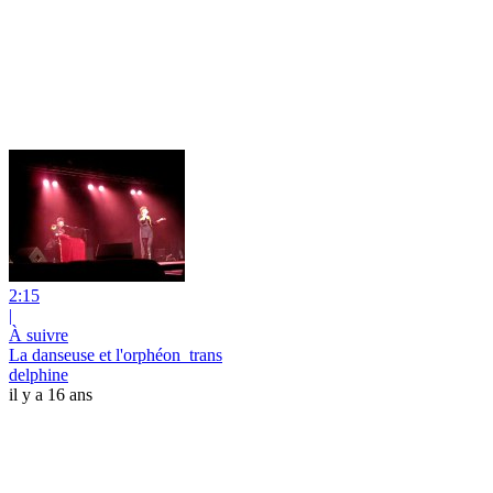
2:15
|
À suivre
La danseuse et l'orphéon_trans
delphine
il y a 16 ans