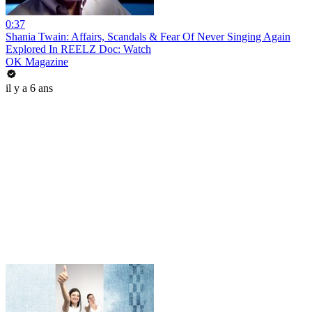
0:37
Shania Twain: Affairs, Scandals & Fear Of Never Singing Again
Explored In REELZ Doc: Watch
OK Magazine
il y a 6 ans