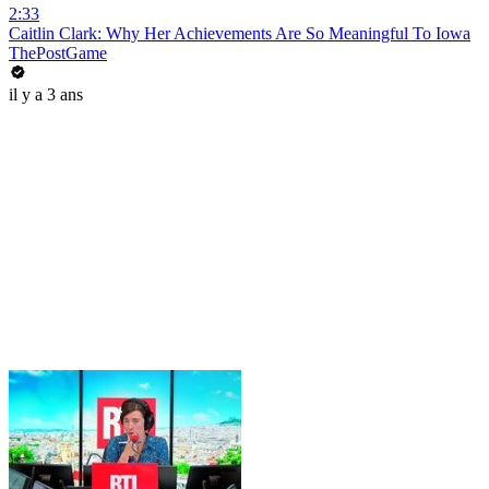
2:33
Caitlin Clark: Why Her Achievements Are So Meaningful To Iowa
ThePostGame
il y a 3 ans