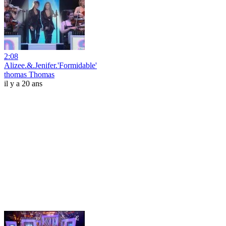
2:08
Alizee.&.Jenifer.'Formidable'
thomas Thomas
il y a 20 ans