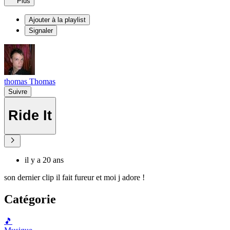
Plus
Ajouter à la playlist
Signaler
thomas Thomas
Suivre
Ride It
il y a 20 ans
son dernier clip il fait fureur et moi j adore !
Catégorie
🎵