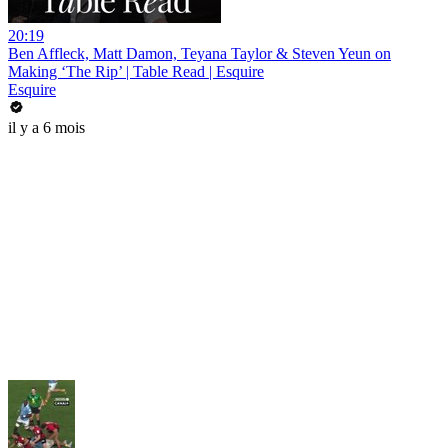
20:19
Ben Affleck, Matt Damon, Teyana Taylor & Steven Yeun on
Making ‘The Rip’ | Table Read | Esquire
Esquire
il y a 6 mois