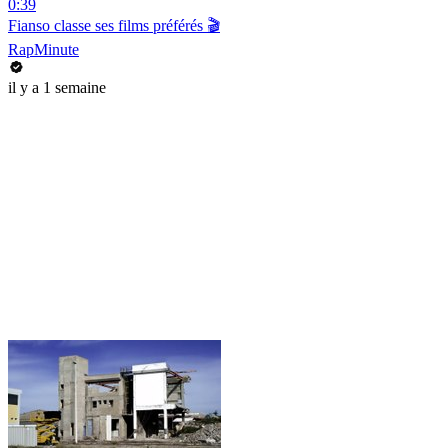
0:39
Fianso classe ses films préférés 🎬
RapMinute
il y a 1 semaine