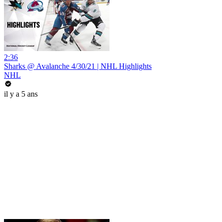
2:36
Sharks @ Avalanche 4/30/21 | NHL Highlights
NHL
il y a 5 ans