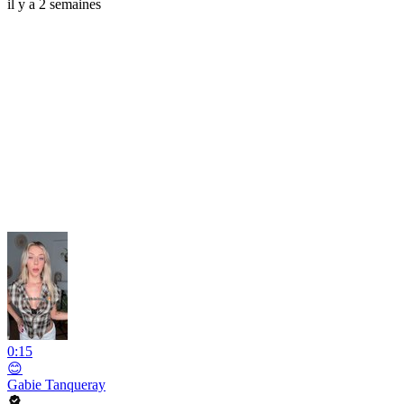
il y a 2 semaines
0:15
😊
Gabie Tanqueray