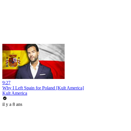
9:27
Why I Left Spain for Poland [Kult America]
Kult America
il y a 8 ans