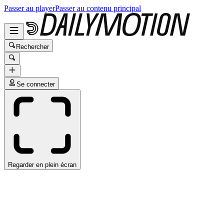
Passer au player
Passer au contenu principal
Rechercher
Se connecter
Regarder en plein écran