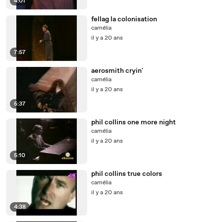
4:01
fellag la colonisation
camélia
il y a 20 ans
7:57
aerosmith cryin'
camélia
il y a 20 ans
5:37
phil collins one more night
camélia
il y a 20 ans
5:10
phil collins true colors
camélia
il y a 20 ans
4:38