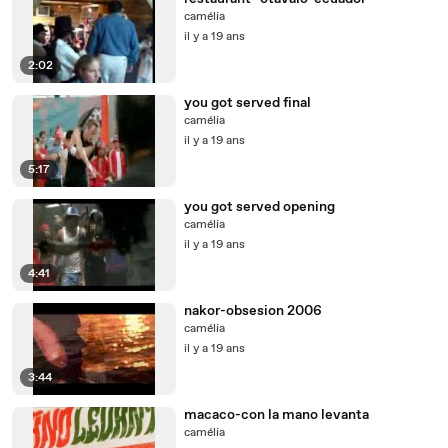
camélia
il y a 19 ans
2:02
you got served final
camélia
il y a 19 ans
5:17
you got served opening
camélia
il y a 19 ans
4:41
nakor-obsesion 2006
camélia
il y a 19 ans
3:44
macaco-con la mano levanta
camélia