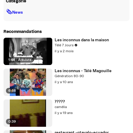
Catégorie
🗞
News
Recommandations
Les inconnus dans la maison
Télé 7 Jours
il y a 2 mois
1:44
|
À suivre
Les inconnus - Télé Magouille
Génération 80-90
il y a 10 ans
6:56
?????
camélia
il y a 19 ans
0:39
restaurant -otavalo-ecuador