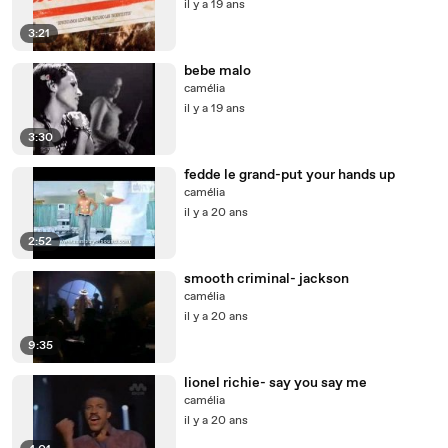
il y a 19 ans
3:21
bebe malo
camélia
il y a 19 ans
3:30
fedde le grand-put your hands up
camélia
il y a 20 ans
2:52
smooth criminal- jackson
camélia
il y a 20 ans
9:35
lionel richie- say you say me
camélia
il y a 20 ans