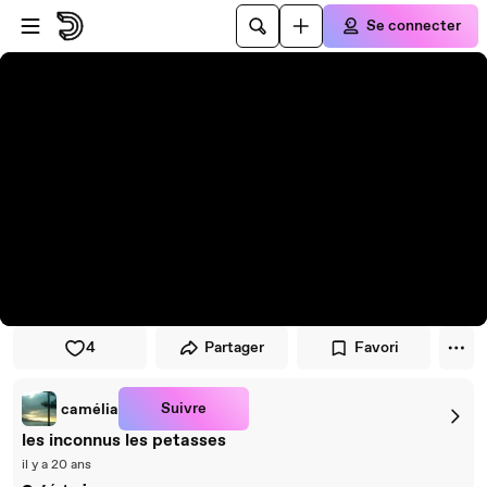
Passer au player
Passer au contenu principal
Se connecter
4
Partager
Favori
Suivre
camélia
les inconnus les petasses
il y a 20 ans