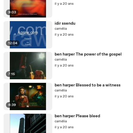
il y a 20 ans
9:03
idir ssendu
camélia
il y a 20 ans
12:04
ben harper The power of the gospel
camélia
il y a 20 ans
7:15
ben harper Blessed to be a witness
camélia
il y a 20 ans
6:39
ben harper Please bleed
camélia
il y a 20 ans