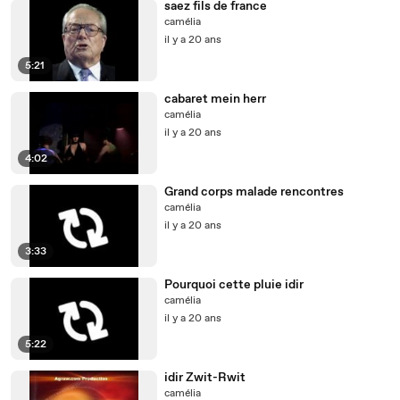
saez fils de france
camélia
il y a 20 ans
5:21
cabaret mein herr
camélia
il y a 20 ans
4:02
Grand corps malade rencontres
camélia
il y a 20 ans
3:33
Pourquoi cette pluie idir
camélia
il y a 20 ans
5:22
idir Zwit-Rwit
camélia