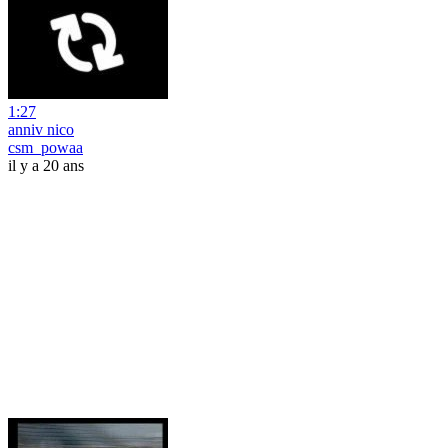
1:27
anniv nico
csm_powaa
il y a 20 ans