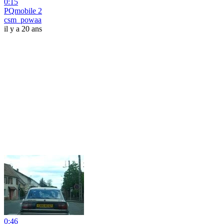
0:15
PQmobile 2
csm_powaa
il y a 20 ans
0:46