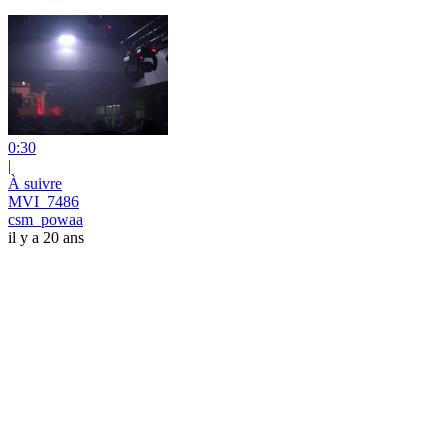
0:30
|
À suivre
MVI_7486
csm_powaa
il y a 20 ans