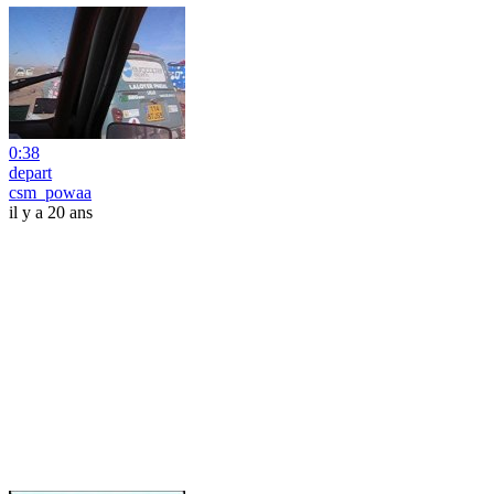
0:38
depart
csm_powaa
il y a 20 ans