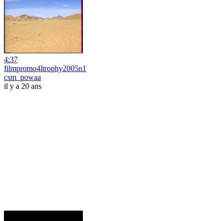
4:37
filmpromo4ltrophy2005n1
csm_powaa
il y a 20 ans