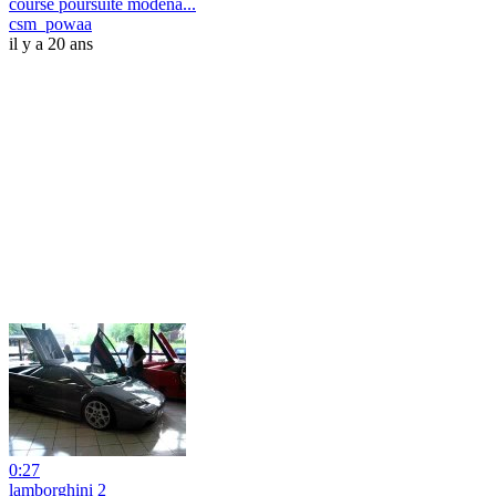
course poursuite modena...
csm_powaa
il y a 20 ans
0:27
lamborghini 2