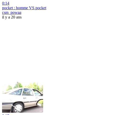
0:14
pocket : homme VS pocket
csm_powaa
il y a 20 ans