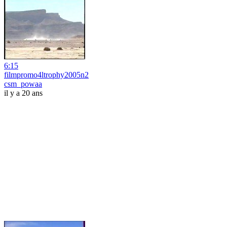
6:15
filmpromo4ltrophy2005n2
csm_powaa
il y a 20 ans