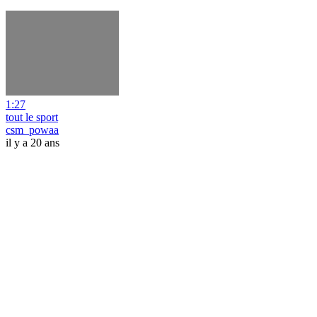
1:27
tout le sport
csm_powaa
il y a 20 ans