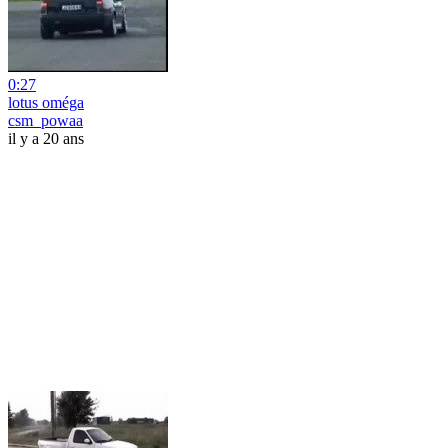
0:27
lotus oméga
csm_powaa
il y a 20 ans