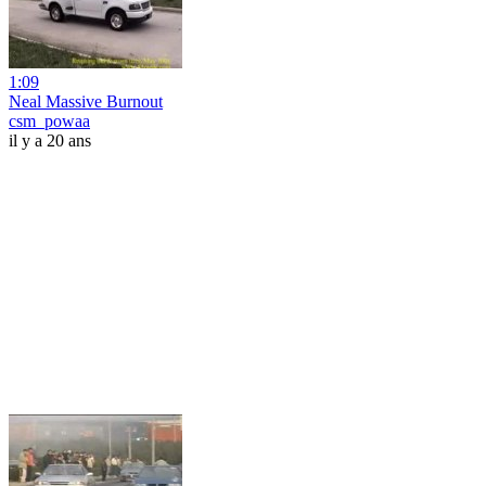
1:09
Neal Massive Burnout
csm_powaa
il y a 20 ans