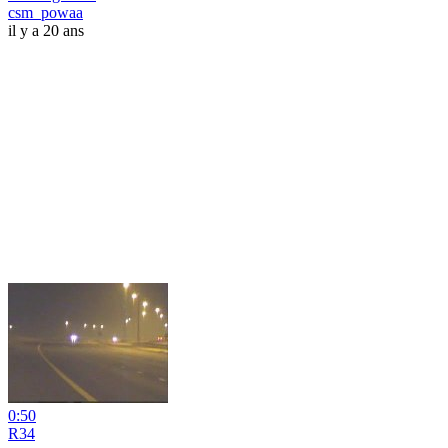
csm_powaa
il y a 20 ans
0:50
R34