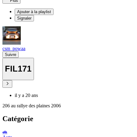
Plus
Ajouter à la playlist
Signaler
csm_powaa
Suivre
FIL171
il y a 20 ans
206 au rallye des plaines 2006
Catégorie
🚗