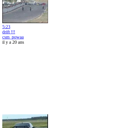
5:23
drift !!!
csm_powaa
il y a 20 ans