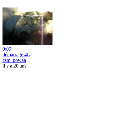
0:09
démarrage 4L
csm_powaa
il y a 20 ans