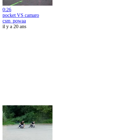
0:26
pocket VS camaro
csm_powaa
il y a 20 ans