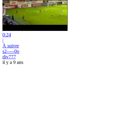
0:24
|
À suivre
s2-----0o
div777
il y a 9 ans