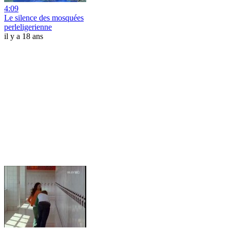
4:09
Le silence des mosquées
perleligerienne
il y a 18 ans