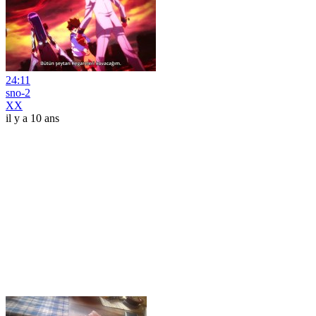
24:11
sno-2
XX
il y a 10 ans