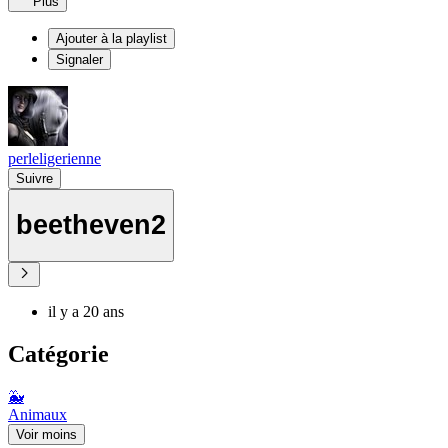
Plus
Ajouter à la playlist
Signaler
perleligerienne
Suivre
beetheven2
il y a 20 ans
Catégorie
🐳
Animaux
Voir moins