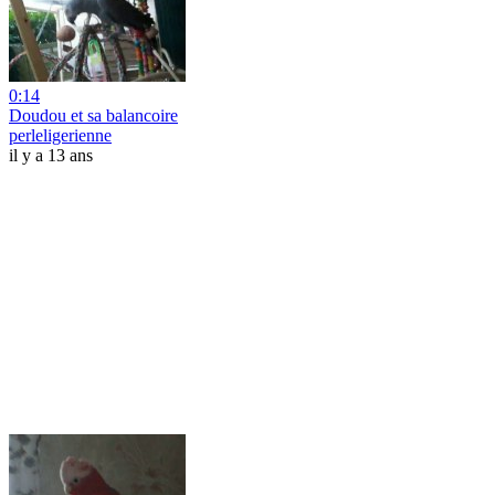
0:14
Doudou et sa balancoire
perleligerienne
il y a 13 ans