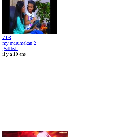
7:08
my marumakan 2
gsdfhsfs
il y a 10 ans