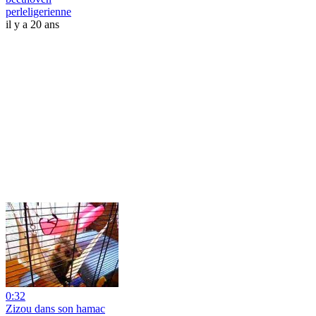
perleligerienne
il y a 20 ans
0:32
Zizou dans son hamac