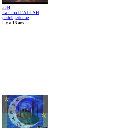
3:44
La ilaha IL'ALLAH
perleligerienne
il y a 18 ans